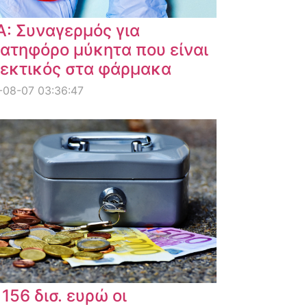
: Συναγερμός για
ατηφόρο μύκητα που είναι
εκτικός στα φάρμακα
-08-07 03:36:47
 156 δισ. ευρώ οι