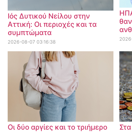
ΗΠΑ
Ιός Δυτικού Νείλου στην
θαν
Αττική: Οι περιοχές και τα
ανθ
συμπτώματα
2026
2026-08-07 03:16:38
Οι δύο αργίες και το τριήμερο
Στα