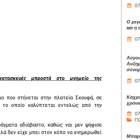
07
Ο μεγ
και η
07
Αύγου
Αυξημ
σύνο
 κατασκευές μπροστά στο μνημείο της
07
Καχρι
ο που στήνεται στην πλατεία Σκουφά, σε
χρόνι
, το οποίο καλύπτεται εντελώς από την
07
Π
άγματα αδιάβαστο, καθώς ναι μεν ψήφισε
λά δεν είχε μπει στον κόπο να ενημερωθεί
Μπαρά