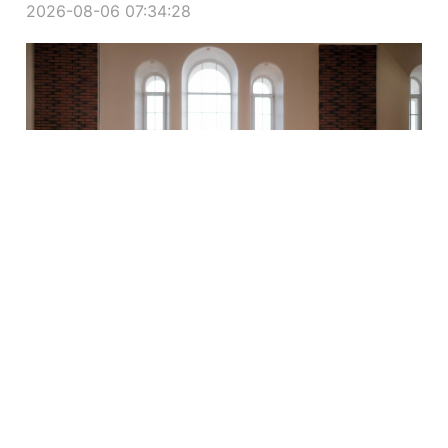
2026-08-06 07:34:28
Έκανε για 2 εβδομάδες γέφυρες
γλουτών με εναλλάξ άρση ποδιών
και εξαφανίστηκε ο πόνος στα
γόνατα
2026-08-06 05:19:57