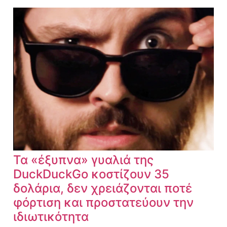
Τα «έξυπνα» γυαλιά της
DuckDuckGo κοστίζουν 35
δολάρια, δεν χρειάζονται ποτέ
φόρτιση και προστατεύουν την
ιδιωτικότητα