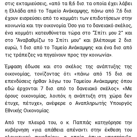
στις εκταμιεύσεις, «από τα 8,6 δισ. τα οποία έχει λάβει
η Ελλάδα από το Ταμείο Ανάκαμψης, πάνω από 7,6 δισ.
έχουν εισρεύσει από το κομμάτι των επιδοτήσεων στην
κοινωνία και την οικονομία. Όσο για το δανειακό σκέλος,
ένα κομμάτι κατευθύνεται τώρα στο “Σπίτι μου 2” και
στο “Αναβαθμίζω το Σπίτι μου” και βλέπουμε 2 δισ.
ευρώ, 1 δισ. από το Ταμείο Ανάκαμψης και ένα δισ. από
τις τράπεζες να πηγαίνουν προς την κοινωνία».
Έμφαση έδωσε και στο σκέλος της ανάπτυξης της
οικονομίας, τονίζοντας ότι «πάνω από 15 δισ. σε
επενδύσεις ήρθαν λόγω του Ταμείου Ανάκαμψης όπου
εδώ έρχονται 7 δισ. από το δανειακό σκέλος». «Με
όρους οικονομίας, λοιπόν, η ανάπτυξη στη χώρα δεν
έτυχε, πέτυχε», ανέφερε ο Αναπληρωτής Υπουργός
Εθνικής Οικονομίας.
Από την πλευρά του, ο κ. Παππάς κατηγόρησε την
κυβέρνηση «για απάθεια απέναντι στην έκθεση του