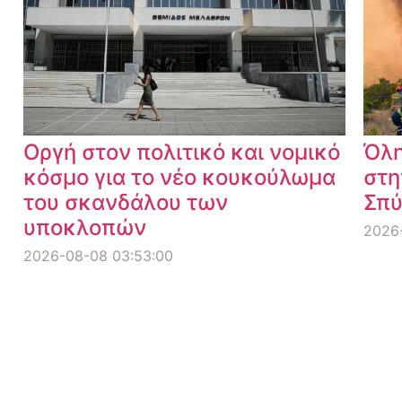
Οργή στον πολιτικό και νομικό
Όλη
κόσμο για το νέο κουκούλωμα
στη
του σκανδάλου των
Σπύ
υποκλοπών
2026-
2026-08-08 03:53:00