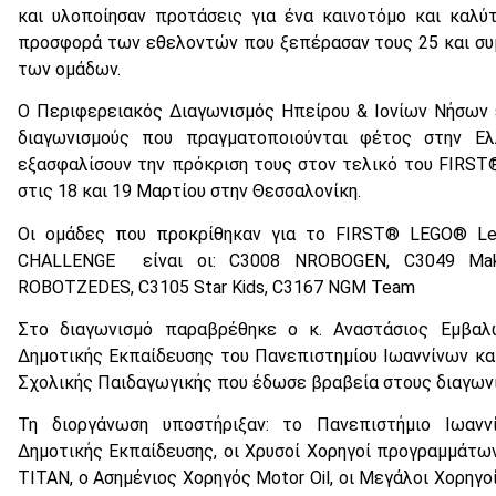
και υλοποίησαν προτάσεις για ένα καινοτόμο και καλύ
προσφορά των εθελοντών που ξεπέρασαν τους 25 και συμμ
των ομάδων.
Ο Περιφερειακός Διαγωνισμός Ηπείρου & Ιονίων Νήσων 
διαγωνισμούς που πραγματοποιούνται φέτος στην Ε
εξασφαλίσουν την πρόκριση τους στον τελικό του FIRS
στις 18 και 19 Μαρτίου στην Θεσσαλονίκη.
Οι ομάδες που προκρίθηκαν για το FIRST® LEGO®
CHALLENGE είναι οι: C3008 NROBOGEN, C3049 Maker
ROBOTZEDES, C3105 Star Kids, C3167 NGM Team
Στο διαγωνισμό παραβρέθηκε ο κ. Αναστάσιος Εμβαλ
Δημοτικής Εκπαίδευσης του Πανεπιστημίου Ιωαννίνων και
Σχολικής Παιδαγωγικής που έδωσε βραβεία στους διαγων
Τη διοργάνωση υποστήριξαν: το Πανεπιστήμιο Ιωαν
Δημοτικής Εκπαίδευσης, οι Χρυσοί Χορηγοί προγραμμάτω
ΤΙΤΑΝ, ο Ασημένιος Χορηγός Motor Oil, οι Μεγάλοι Χορηγ