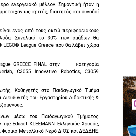
τερο ενεργειακό μέλλον. Σημαντική ήταν η
ετείχαν ως κριτές, διαιτητές και συνοδοί
είναι ένας από τους οκτώ περιφερειακούς
λλάδα. Συνολικά το 30% των ομάδων θα
T® LEGO® League Greece που θα λάβει χώρα
 League GREECE FINAL στην κατηγορία
lab, C3055 Innovative Robotics, C3059
ωτής, Καθηγητής στο Παιδαγωγικό Τμήμα
 Διευθυντής του Εργαστηρίου Διδακτικής &
ιζόμενους.
νίνων μέσω του Παιδαγωγικού Τμήματος
ν της Eduact KLEEMANN, Ελληνικός Χρυσός,
οί Φυσικό Μεταλλικό Νερό ΔΙΟΣ και ΔΕΔΔΗΕ,