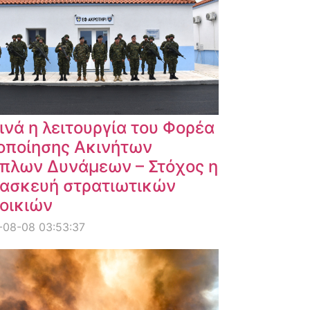
ινά η λειτουργία του Φορέα
οποίησης Ακινήτων
πλων Δυνάμεων – Στόχος η
ασκευή στρατιωτικών
οικιών
-08-08 03:53:37