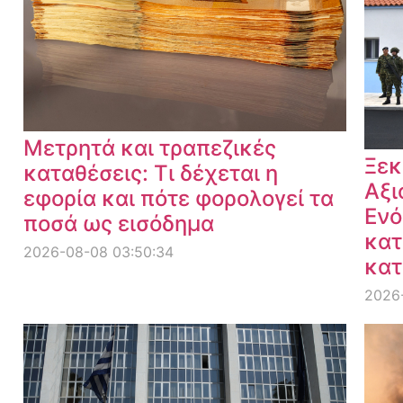
Μετρητά και τραπεζικές
Ξεκ
καταθέσεις: Τι δέχεται η
Αξι
εφορία και πότε φορολογεί τα
Ενό
ποσά ως εισόδημα
κατ
2026-08-08 03:50:34
κατ
2026