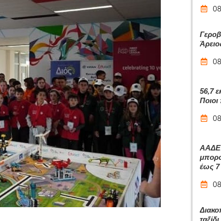
08
Γεροβ
Άρειο
08
56,7 
Ποιοι
08
ΑΑΔΕ:
μπορο
έως 7
08
Διακο
ταξίδ