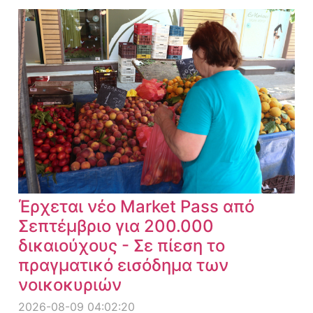
Έρχεται νέο Market Pass από
Σεπτέμβριο για 200.000
δικαιούχους - Σε πίεση το
πραγματικό εισόδημα των
νοικοκυριών
2026-08-09 04:02:20