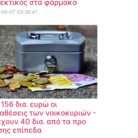
εκτικός στα φάρμακα
-08-07 03:36:47
 156 δισ. ευρώ οι
αθέσεις των νοικοκυριών -
χουν 40 δισ. από τα προ
σης επίπεδα