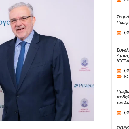
Το ρι
Περιφ
06
Συνελ
Άρτας
ΚΥΤ 
06
Κ
Πρέβε
ποδηλ
τον Σ
06
ΟΠΕΚΑ