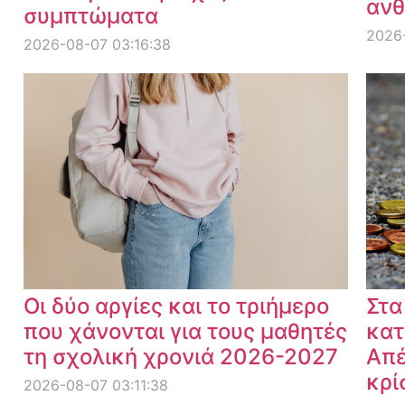
ανθ
συμπτώματα
2026
2026-08-07 03:16:38
Οι δύο αργίες και το τριήμερο
Στα
που χάνονται για τους μαθητές
κατ
τη σχολική χρονιά 2026-2027
Απέ
κρί
2026-08-07 03:11:38