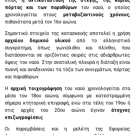
όπως
η αντικατάσταση της στέγης, της κύριας
πόρτας και των παραθύρων
του ναού, ο οποίος
χρονολογείται στους
μεταβυζαντινούς χρόνους
,
πιθανότατα μετά τον 16ο αιώνα.
Σημαντικό στοιχείο της κατασκευής αποτελεί η χρήση
αρχαίου δομικού υλικού
από το ελληνιστικό
συγκρότημα, όπως γωνιόλιθοι και πλίνθοι, που
διατάσσονται σε οριζόντιες σειρές στις αδιάρθρωτες
όψεις του ναού. Στην ανατολική πλευρά η διάταξη είναι
πυκνή και αναδεικνύει τα τόξα των ανοιγμάτων, πόρτας
και παραθύρων.
Η
αρχική τοιχογράφηση
του ναού χρονολογείται στα
μέσα του 18ου αιώνα, σύμφωνα με κατεστραμμένη
σήμερα κτητορική επιγραφή, ενώ στα τέλη του 19ου ή
στις αρχές του 20ου αιώνα έγιναν
άτεχνες
επιζωγραφίσεις
.
Οι παρεμβάσεις και η μελέτη της Εφορείας