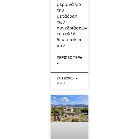
μεριμνά για
την
μετάδοση
των
συνεδριάσεών
του αλλά
δεν μπαίνει
καν
ΠΕΡΙΣΣΟΤΕΡΑ
»
24/11/2025
20:07