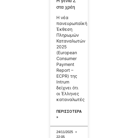
Η γενιά Ζ
στα χρέη
Η νέα
πανευρωπαϊκή
Έκθεση
Πληρωμών
Καταναλωτών
2025
(European
Consumer
Payment
Report –
ECPR) της
Intrum
δείχνει ότι
οι Έλληνες
καταναλωτές
ΠΕΡΙΣΣΟΤΕΡΑ
»
24/11/2025
22:05