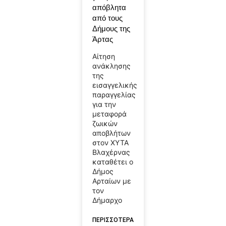
απόβλητα
από τους
Δήμους της
Άρτας
Αίτηση
ανάκλησης
της
εισαγγελικής
παραγγελίας
για την
μεταφορά
ζωικών
αποβλήτων
στον ΧΥΤΑ
Βλαχέρνας
καταθέτει ο
Δήμος
Αρταίων με
τον
Δήμαρχο
ΠΕΡΙΣΣΟΤΕΡΑ