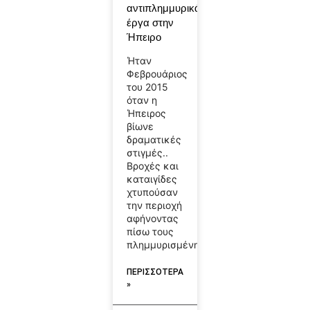
αντιπλημμυρικά
έργα στην
Ήπειρο
Ήταν
Φεβρουάριος
του 2015
όταν η
Ήπειρος
βίωνε
δραματικές
στιγμές..
Βροχές και
καταιγίδες
χτυπούσαν
την περιοχή
αφήνοντας
πίσω τους
πλημμυρισμένη
ΠΕΡΙΣΣΟΤΕΡΑ
»