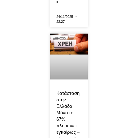
»
24/11/2025
22:27
Κατάσταση
στην
Ελλάδα:
Μόνο το
67%
πληρώνει
εγκαίρως –