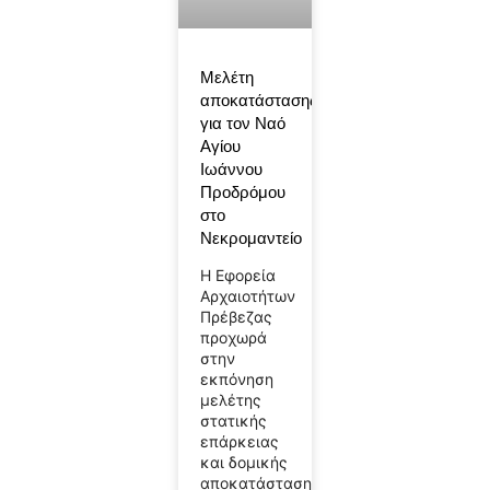
Μελέτη
αποκατάστασης
για τον Ναό
Αγίου
Ιωάννου
Προδρόμου
στο
Νεκρομαντείο
Η Εφορεία
Αρχαιοτήτων
Πρέβεζας
προχωρά
στην
εκπόνηση
μελέτης
στατικής
επάρκειας
και δομικής
αποκατάστασης