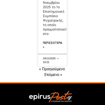
Νοεμβρίου
2025 το 1ο
Επιστημονικό
Συμπόσιο
Ψυχιατρικής,
το οποίο
πραγματοποιείται
στο
ΠΕΡΙΣΣΟΤΕΡΑ
»
24/11/2025
19:22
« Προηγούμενο
Επόμενο »