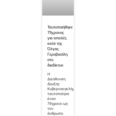
Ταυτοποιήθηκε
79χρονος
για απειλές
κατά της
Όλγας
Γεροβασίλη
στο
διαδίκτυο
Η
Διεύθυνση
Δίωξης
Κυβερνοεγκλήματος
ταυτοποίησε
έναν
79χρονο ως
τον
άνθρωπο