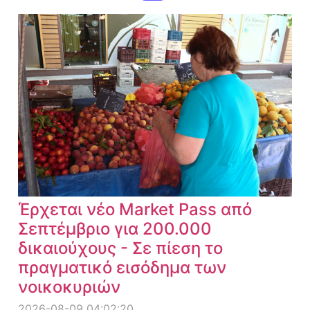
Έρχεται νέο Market Pass από
Σεπτέμβριο για 200.000
δικαιούχους - Σε πίεση το
πραγματικό εισόδημα των
νοικοκυριών
2026-08-09 04:02:20