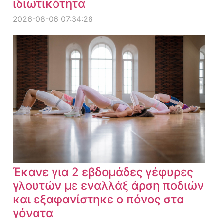
ιδιωτικότητα
2026-08-06 07:34:28
Έκανε για 2 εβδομάδες γέφυρες
γλουτών με εναλλάξ άρση ποδιών
και εξαφανίστηκε ο πόνος στα
γόνατα