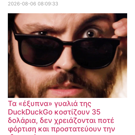
2026-08-06 08:09:33
Τα «έξυπνα» γυαλιά της
DuckDuckGo κοστίζουν 35
δολάρια, δεν χρειάζονται ποτέ
φόρτιση και προστατεύουν την