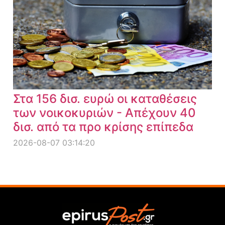
Στα 156 δισ. ευρώ οι καταθέσεις
των νοικοκυριών - Απέχουν 40
δισ. από τα προ κρίσης επίπεδα
2026-08-07 03:14:20