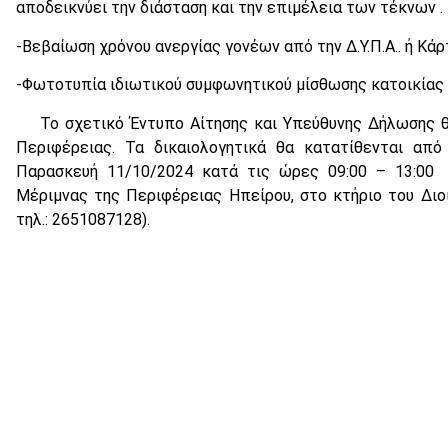
αποδεικνύει την διάσταση και την επιμέλεια των τέκνων .
-Βεβαίωση χρόνου ανεργίας γονέων από την Δ.Υ.Π.Α.. ή Κά
-Φωτοτυπία ιδιωτικού συμφωνητικού μίσθωσης κατοικίας μ
Το σχετικό Έντυπο Αίτησης και Υπεύθυνης Δήλωσης θα
Περιφέρειας. Τα δικαιολογητικά θα κατατίθενται απ
Παρασκευή 11/10/2024 κατά τις ώρες 09:00 – 13:00 
Μέριμνας της Περιφέρειας Ηπείρου, στο κτήριο του Διο
τηλ.: 2651087128).