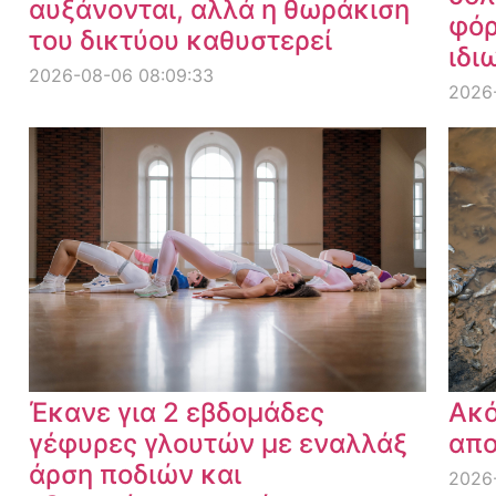
αυξάνονται, αλλά η θωράκιση
φόρ
του δικτύου καθυστερεί
ιδι
2026-08-06 08:09:33
2026
Έκανε για 2 εβδομάδες
Ακό
γέφυρες γλουτών με εναλλάξ
απο
άρση ποδιών και
2026-