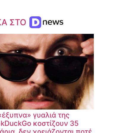
ΚΑ ΣΤΟ
«έξυπνα» γυαλιά της
kDuckGo κοστίζουν 35
άρια, δεν χρειάζονται ποτέ