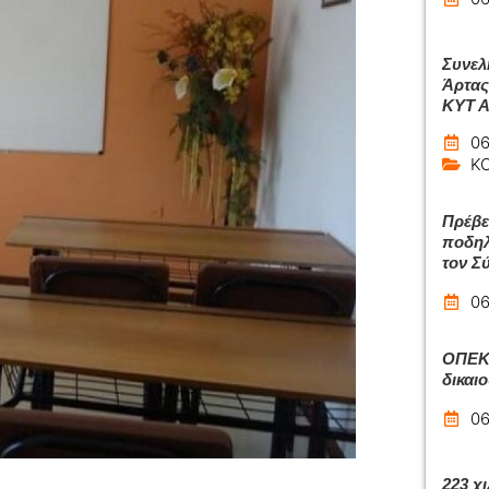
Συνελ
Άρτας
ΚΥΤ 
06
Κ
Πρέβε
ποδηλ
τον Σ
06
ΟΠΕΚΑ
δικαι
06
223 χι