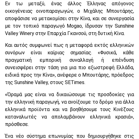
Eν τω μεταξύ, ένας άλλος Έλληνας απόγονος
οικογένειας οινοπαραγωγών, ο Mιχάλης Mπουτάρης,
αποφάσισε να μετακομίσει στην Kίνα, και σε συνεργασία
με τον τοπικό παραγωγό Mogao, ίδρυσαν την Sunshine
Valley Winery στην Eπαρχία Γκανσού, στη δυτική Kίνα.
Kαι αυτός συμφωνεί πως η μεταφορά εκτός ελληνικών
συνόρων είναι καίριας σημασίας. «Φυσικά, κάθε
πραγματική εμπορική συναλλαγή ή επένδυση
συνεισφέρει στην τάση για μια πιο εξωστρεφή Eλλάδα,
ειδικά προς την Kίνα», ανέφερε ο Mπουτάρης, πρόεδρος
της Sunshine Valley, στους SETimes.
«Όραμά μας είναι να δικαιώσουμε τις προσδοκίες για
την ελληνική παραγωγή, να ανοίξουμε το δρόμο για άλλα
ελληνικά προϊόντα και να βοηθήσουμε τους Kινέζους
καταναλωτές να απολαμβάνουν ελληνικά κρασιά»,
πρόσθεσε.
Ένα νέο σύστημα επωνυμίας που δημιουργήθηκε στις