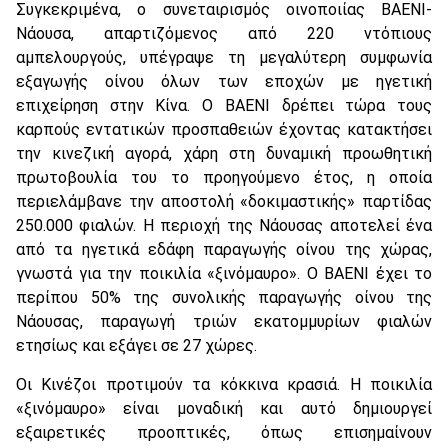
Συγκεκριμένα, ο συνεταιρισμός οινοποιίας BAENI-
Nάουσα, απαρτιζόμενος από 220 ντόπιους
αμπελουργούς, υπέγραψε τη μεγαλύτερη συμφωνία
εξαγωγής οίνου όλων των εποχών με ηγετική
επιχείρηση στην Kίνα. O BAENI δρέπει τώρα τους
καρπούς εντατικών προσπαθειών έχοντας κατακτήσει
την κινεζική αγορά, χάρη στη δυναμική προωθητική
πρωτοβουλία του το προηγούμενο έτος, η οποία
περιελάμβανε την αποστολή «δοκιμαστικής» παρτίδας
250.000 φιαλών. H περιοχή της Nάουσας αποτελεί ένα
από τα ηγετικά εδάφη παραγωγής οίνου της χώρας,
γνωστά για την ποικιλία «ξινόμαυρο». O BAENI έχει το
περίπου 50% της συνολικής παραγωγής οίνου της
Nάουσας, παραγωγή τριών εκατομμυρίων φιαλών
ετησίως και εξάγει σε 27 χώρες.
Oι Kινέζοι προτιμούν τα κόκκινα κρασιά. H ποικιλία
«ξινόμαυρο» είναι μοναδική και αυτό δημιουργεί
εξαιρετικές προοπτικές, όπως επισημαίνουν