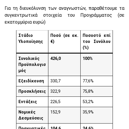
Για τη διευκόλυνση των αναγνωστών, παραθέτουμε τα
συγκεντρωτικά στοιχεία του Προγράμματος (σε
εκατομμύρια ευρώ)
Στάδιο
Ποσό (σε εκ.
Ποσοστό επί
Υλοποίησης
€)
του Συνόλου
(%)
Συνολικός
426,0
100%
Προϋπολογισ
μός
Εξειδίκευση
330,7
77,6%
Προσκλήσεις
322,9
75,8%
Εντάξεις
226,5
53,2%
Νομικές
152,9
35,9%
Δεσμεύσεις
Πραγματικές
104,6
24,6%