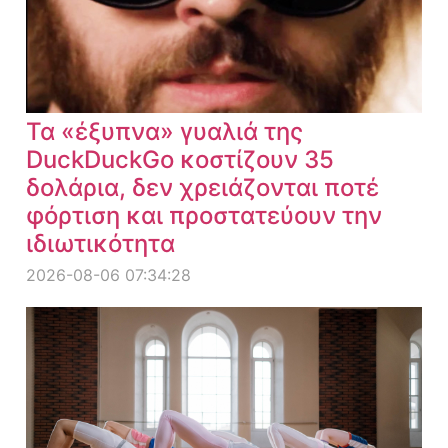
Τα «έξυπνα» γυαλιά της
DuckDuckGo κοστίζουν 35
δολάρια, δεν χρειάζονται ποτέ
φόρτιση και προστατεύουν την
ιδιωτικότητα
2026-08-06 07:34:28