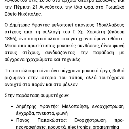
Αυγούστου στις 20:30 στο αρχαίο Θέατρο Δωδώνης και
την Πέμπτη 21 Αυγούστου, την ίδια ώρα, στο Ρωμαϊκό
Ωδείο Νικόπολης.
Ο Δημήτρης Υφαντής μελοποιεί σπάνιους 15σύλλαβους
στίχους από τη συλλογή του Γ. Χρ. Χασιώτη (έκδοση
1866), ένα ποιητικό υλικό που για χρόνια έμενε αθέατο.
Μέσα από πρωτότυπες μουσικές συνθέσεις, δίνει φωνή
στους στίχους, συνδυάζοντας την παράδοση με
σύγχρονα ηχοχρώματα και τεχνικές.
Το αποτέλεσμα είναι ένα σύγχρονο μουσικό έργο, βαθιά
ριζωμένο στην ιστορία του τόπου, αλλά ταυτόχρονα
ανοιχτό στο παρόν και στο μέλλον.
Στην παράσταση συμμετέχουν:
Δημήτρης Υφαντής: Μελοποίηση, ενορχήστρωση,
έγχορδα, πνευστά, φωνή
Πάνος Παπακώστας: Ενορχήστρωση, προ-
ηχογραφήσεις, κρουστά, electronics, programming