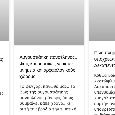
Πως πληρ
η
Αυγουστιάτικη πανσέληνος..
υποχρεωτι
ες
Φως και μουσικές γέμισαν
Δεκαπεντ
μνημεία και αρχαιολογικούς
Καθώς βρι
χώρους
«κατώφλι»
Το φεγγάρι πάνωθέ μας.. Το
Δεκαπεντ
φως της αυγουστιάτικης
υπενθυμίζ
ες
πανσελήνου μάγεψε, όπως
«μεγαλύτε
συμβαίνει κάθε χρόνο.. Κι
εορτή» αν
αυτή την βραδιά την τιμητική
υποχρεωτι
τη διάρκει