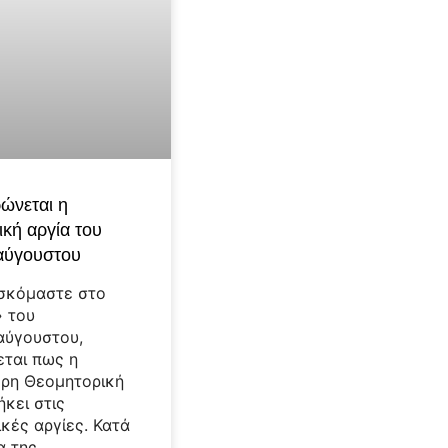
ώνεται η
κή αργία του
αύγουστου
σκόμαστε στο
 του
αύγουστου,
εται πως η
ρη Θεομητορική
ήκει στις
κές αργίες. Κατά
α της