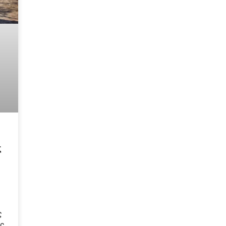
ς
ς
ώς