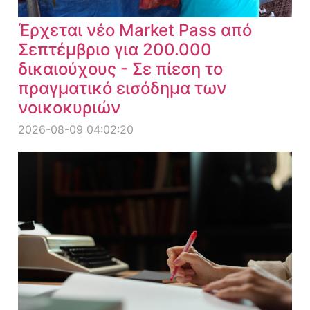
Έρχεται νέο Market Pass από
Σεπτέμβριο για 200.000
δικαιούχους - Σε πίεση το
πραγματικό εισόδημα των
νοικοκυριών
2026-08-09 04:02:20