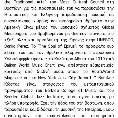
the Traditional Arts” του Mass Cultural Council στη
Βοστώνη για τις προσπάθειές του να παρουσιάσει την
Ηπειρώτικη και Ελληνική παραδοσιακή μουσική σε
συναυλιακούς χώρους και ακαδημαϊκά ιδρύματα στην
Αμερική. Είναι μέλος του μουσικού σχήματος Global
Messengers του βραβευμένου με Grammy πιανίστα της
τζαζ, αλλά και πρεσβευτή της Ειρήνης στην UNESCO,
Danilo Perez. Το “The Soul of Epirus”, το πρόσφατο duo
album του με τον θρυλικό κλαρινίστα Πετρολούκα
Χαλκιά ψηφίστηκε ως το Καλύτερο Album του 2019 από
Balkan World Music Chart, ενώ απέσπασε εξαιρετικές
κριτικές από διεθνή μέσα, όπως το RootsWorld
Magazine και το New York Jazz City Record. Ο Βασίλης
Κώστας είναι απόφοιτος του μεταπτυχιακού
προγράμματος του Berklee College of Music και του
Berklee Global Jazz Institute, όπου έγινε δεκτός με
πλήρη υποτροφία. Έχει την έδρα του στη Βοστώνη, όπου
παρουσιάζει και διδάσκει τη μουσική της Ηπείρου, μέσω
εργαστηρίων και masterclasses σε ακαδημαϊκά