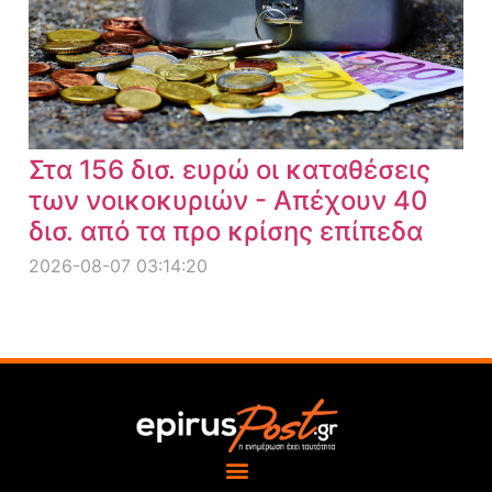
Στα 156 δισ. ευρώ οι καταθέσεις
των νοικοκυριών - Απέχουν 40
δισ. από τα προ κρίσης επίπεδα
2026-08-07 03:14:20