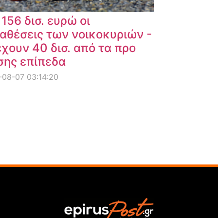
 156 δισ. ευρώ οι
αθέσεις των νοικοκυριών -
χουν 40 δισ. από τα προ
σης επίπεδα
08-07 03:14:20