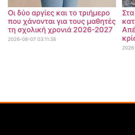
Οι δύο αργίες και το τριήμερο
Στα
που χάνονται για τους μαθητές
κατ
τη σχολική χρονιά 2026-2027
Απέ
κρί
2026-08-07 03:11:38
2026-