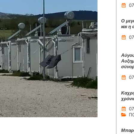
07
Ο μεγ
και η
07
Αύγου
Αυξημ
σύνο
07
Καχρι
χρόνι
07
Π
Μπαρά