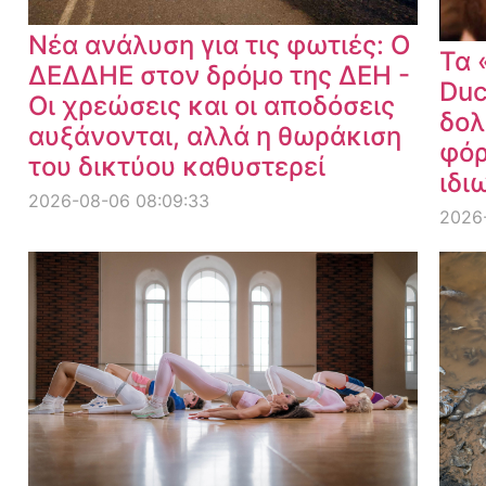
Νέα ανάλυση για τις φωτιές: Ο
Τα 
ΔΕΔΔΗΕ στον δρόμο της ΔΕΗ -
Duc
Οι χρεώσεις και οι αποδόσεις
δολ
αυξάνονται, αλλά η θωράκιση
φόρ
του δικτύου καθυστερεί
ιδι
2026-08-06 08:09:33
2026