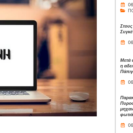
06
Π
Στους
Συγκέ
06
Μετά 
η αδε
Πάπιγ
06
Παρακ
Πυροσ
μηχαν
φωτιά
06