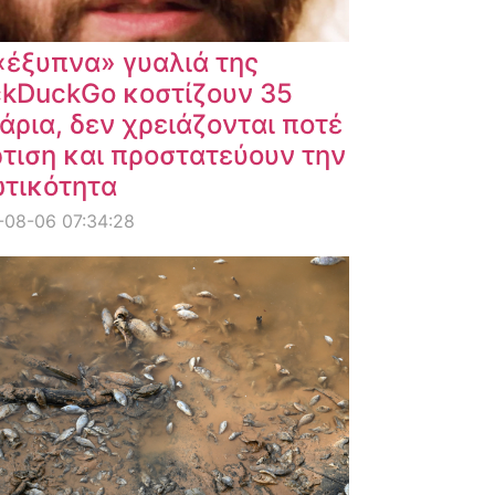
«έξυπνα» γυαλιά της
kDuckGo κοστίζουν 35
άρια, δεν χρειάζονται ποτέ
τιση και προστατεύουν την
ωτικότητα
-08-06 07:34:28