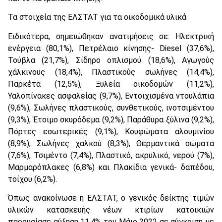
Τα στοιχεία της ΕΛΣΤΑΤ για τα οικοδομικά υλικά
Ειδικότερα, σημειώθηκαν ανατιμήσεις σε: Ηλεκτρική
ενέργεια (80,1%), Πετρέλαιο κίνησης- Diesel (37,6%),
Τούβλα (21,7%), Σίδηρο οπλισμού (18,6%), Αγωγούς
χάλκινους (18,4%), Πλαστικούς σωλήνες (14,4%),
Παρκέτα (12,5%), Ξυλεία οικοδομών (11,2%),
Υαλοπίνακες ασφαλείας (9,7%), Εντοιχισμένα ντουλάπια
(9,6%), Σωλήνες πλαστικούς, συνθετικούς, ινοτσιμέντου
(9,3%), Έτοιμο σκυρόδεμα (9,2%), Παράθυρα ξύλινα (9,2%),
Πόρτες εσωτερικές (9,1%), Κουφώματα αλουμινίου
(8,9%), Σωλήνες χαλκού (8,3%), Θερμαντικά σώματα
(7,6%), Τσιμέντο (7,4%), Πλαστικό, ακρυλικό, νερού (7%),
Μαρμαρόπλακες (6,8%) και Πλακίδια γενικά- δαπέδου,
τοίχου (6,2%).
Όπως ανακοίνωσε η ΕΛΣΤΑΤ, ο γενικός δείκτης τιμών
υλικών κατασκευής νέων κτιρίων κατοικιών
παρουσίασε αύξηση 11,4% τον Μάιο 2022 σε σύγκριση με