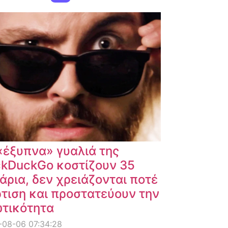
«έξυπνα» γυαλιά της
kDuckGo κοστίζουν 35
άρια, δεν χρειάζονται ποτέ
τιση και προστατεύουν την
ωτικότητα
-08-06 07:34:28