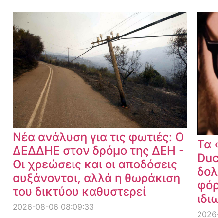
Νέα ανάλυση για τις φωτιές: Ο
Τα 
ΔΕΔΔΗΕ στον δρόμο της ΔΕΗ -
Duc
Οι χρεώσεις και οι αποδόσεις
δολ
αυξάνονται, αλλά η θωράκιση
φόρ
του δικτύου καθυστερεί
ιδι
2026-08-06 08:09:33
2026