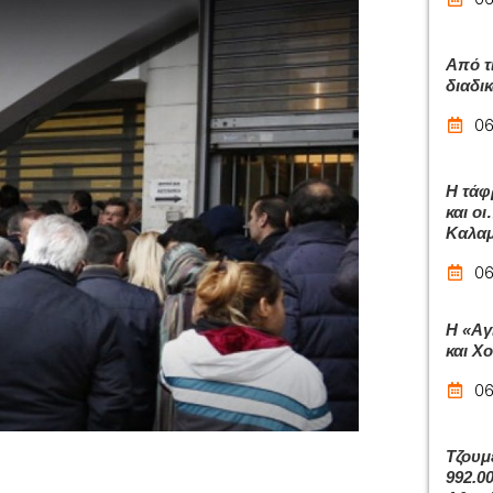
Από τ
διαδι
06
Η τάφ
και ο
Καλα
06
Η «Αγ
και Χ
06
Τζουμ
992.0