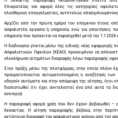
Η δεκαετής παραγραφή θεσμοθετήθηκε έπειτα από
Επικρατείας και αφορά όλες τις κατηγορίες οφειλετ
ελεύθερους επαγγελματίες, αυτοτελώς απασχολουμένους 
Αρχίζει από την πρώτη ημέρα του επόμενου έτους από
ασφαλιστέα εργασία ή υπηρεσία, ενώ για απαιτήσεις π
υπηρεσία που πρόκειται να παρασχεθεί μετά την 1.1.2026 
Η διαδικασία γίνεται μέσω της ειδικής νέας εφαρμογής π
Ασφαλιστικών Οφειλών (ΚΕΑΟ) προκειμένου να απλουστε
ολοκλήρωση αιτημάτων διαγραφής λόγω παραγραφής οφει
Στην πράξη, μέσω της πλατφόρμας, στην οποία πλέον έχ
πραγματοποιείται αυτοματοποιημένη η αναζήτηση των 
οδηγούν αυτόματα και στην απόρριψη της αίτησης, ήτοι 
διαπιστωθεί ότι έχει συντελεστεί ένα από αυτά τα δι
ανενεργή.
Η παραγραφή αφορά χρέη που δεν έχουν βεβαιωθεί – α
δεκαετίας. Η αίτηση παραγραφής βέβαια, στην περίπ
αντίστοιχη διαγραφή του ασφαλιστικού χρόνου από τον ασφ