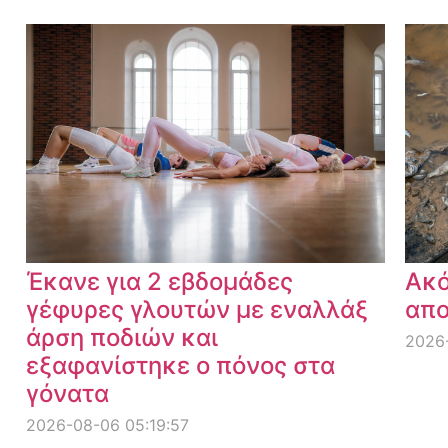
Έκανε για 2 εβδομάδες
Ακό
γέφυρες γλουτών με εναλλάξ
απο
άρση ποδιών και
2026-
εξαφανίστηκε ο πόνος στα
γόνατα
2026-08-06 05:19:57