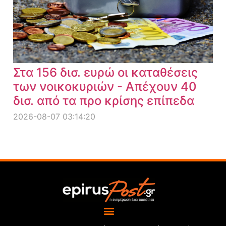
Στα 156 δισ. ευρώ οι καταθέσεις
των νοικοκυριών - Απέχουν 40
δισ. από τα προ κρίσης επίπεδα
2026-08-07 03:14:20