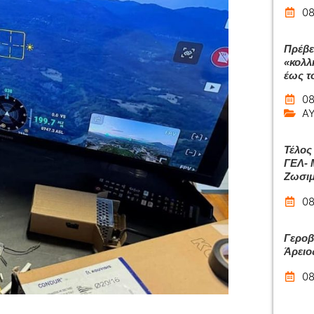
08
Πρέβε
«κολλ
έως το
08
Α
Τέλος
ΓΕΛ- 
Ζωσιμ
08
Γεροβ
Άρειο
08