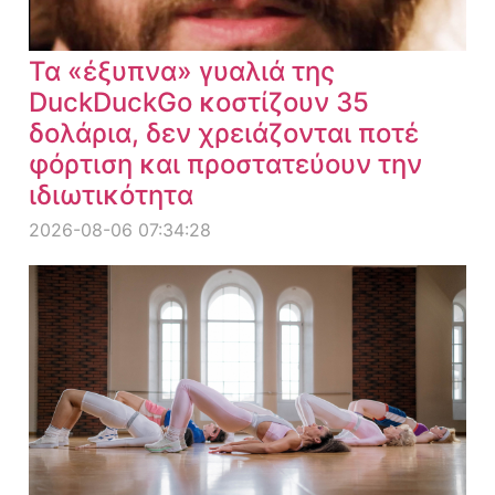
Τα «έξυπνα» γυαλιά της
DuckDuckGo κοστίζουν 35
δολάρια, δεν χρειάζονται ποτέ
φόρτιση και προστατεύουν την
ιδιωτικότητα
2026-08-06 07:34:28