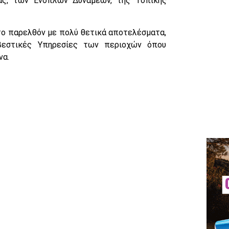
ας, των Ενόπλων Δυνάμεων, της Τοπικής
 το παρελθόν με πολύ θετικά αποτελέσματα,
βεστικές Υπηρεσίες των περιοχών όπου
να.