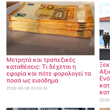
Μετρητά και τραπεζικές
Ξεκ
καταθέσεις: Τι δέχεται η
Αξι
εφορία και πότε φορολογεί τα
Ενό
ποσά ως εισόδημα
κατ
2026-08-08 03:50:34
κατ
2026