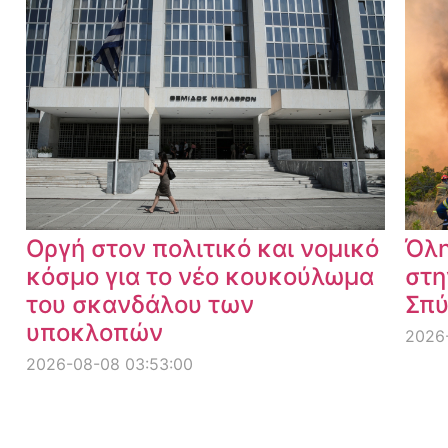
Οργή στον πολιτικό και νομικό
Όλη
κόσμο για το νέο κουκούλωμα
στη
του σκανδάλου των
Σπύ
υποκλοπών
2026-
2026-08-08 03:53:00