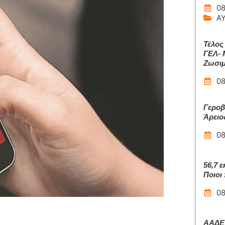
08
Α
Τέλος
ΓΕΛ- 
Ζωσιμ
08
Γεροβ
Άρειο
08
56,7 
Ποιοι
08
ΑΑΔΕ: