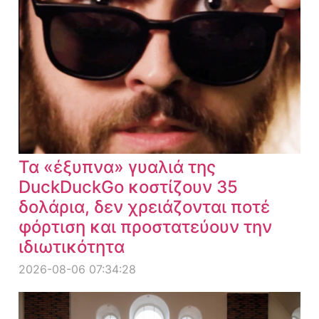
Τα «έξυπνα» γυαλιά της
DuckDuckGo κοστίζουν 35
δολάρια, δεν χρειάζονται ποτέ
φόρτιση και προστατεύουν την
ιδιωτικότητα
2026-08-06 07:34:28