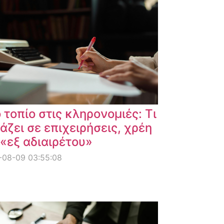
 τοπίο στις κληρονομιές: Τι
άζει σε επιχειρήσεις, χρέη
 «εξ αδιαιρέτου»
-08-09 03:55:08