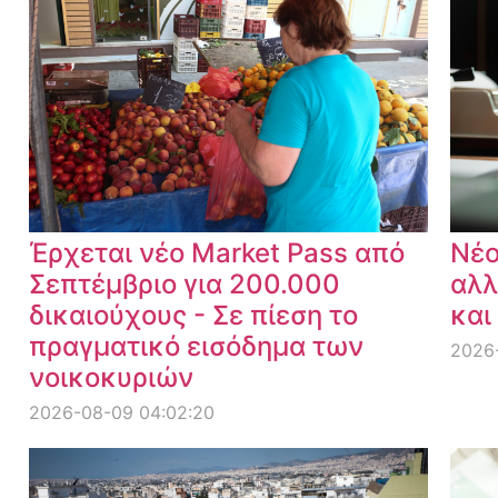
Έρχεται νέο Market Pass από
Νέο
Σεπτέμβριο για 200.000
αλλ
δικαιούχους - Σε πίεση το
και
πραγματικό εισόδημα των
2026
νοικοκυριών
2026-08-09 04:02:20