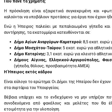
Πού πάνε τα χρήματα;
Η πρόσκληση είναι εξαιρετικά συγκεκριμένη και «φω
καλούνται να υποβάλουν προτάσεις για έργα που έχουν ήδ
Ενώ η Ήπειρος παλεύει με πεπαλαιωμένα γήπεδα και 
συντήρησης, τα εκατομμύρια κατευθύνονται σε:
Δήμο Αγίων Αναργύρων-Καματερού:
8,5 εκατ. ευρώ 
Δήμο Μοσχάτου-Ταύρου:
5 εκατ. ευρώ για αθλητικέ
Δήμο Κατερίνης:
3,1 εκατ. ευρώ για κλειστό αθλητικ
Δήμους Αίγινας, Ελληνικού-Αργυρούπολης, Φα
(γήπεδα, θόλους, προσβασιμότητα ΑΜΕΑ).
Η Ήπειρος εκτός κάδρου
Είναι εύλογο το ερώτημα: Οι Δήμοι της Ηπείρου δεν έχουν
στα συρτάρια του Υπουργείου;
Βέβαια υπάρχει και το ενδεχόμενο να μην υπήρξαν πο
συνοδευόμενα από φακέλους και μελέτες που θα έδ
ετοιμότητα για την υλοποίηση.