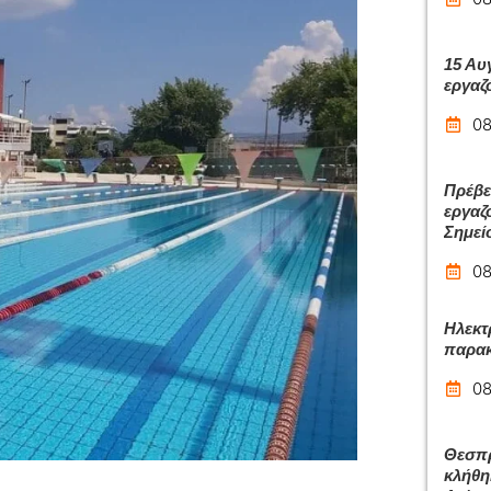
15 Αυ
εργαζ
08
Πρέβε
εργαζ
Σημεί
08
Ηλεκτ
παρακ
08
Θεσπρ
κλήθη