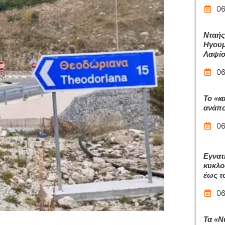
06
Νταής
Ηγουμ
Λαψίσ
06
Το «κ
ανάπ
06
Εγνατ
κυκλο
έως τ
06
Τα «Ν