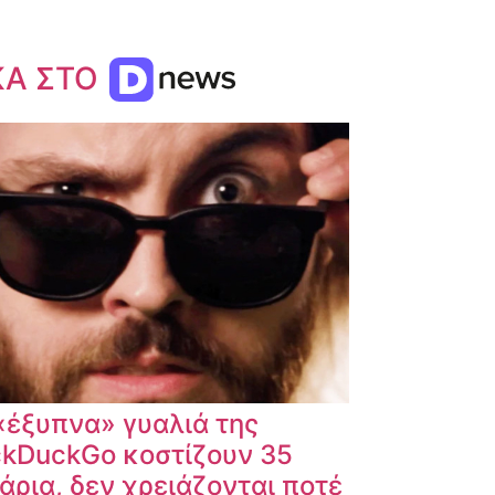
ΚΑ ΣΤΟ
«έξυπνα» γυαλιά της
kDuckGo κοστίζουν 35
άρια, δεν χρειάζονται ποτέ