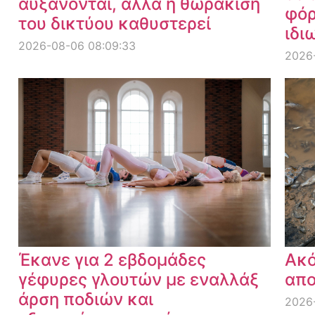
αυξάνονται, αλλά η θωράκιση
φόρ
του δικτύου καθυστερεί
ιδι
2026-08-06 08:09:33
2026
Έκανε για 2 εβδομάδες
Ακό
γέφυρες γλουτών με εναλλάξ
απο
άρση ποδιών και
2026-