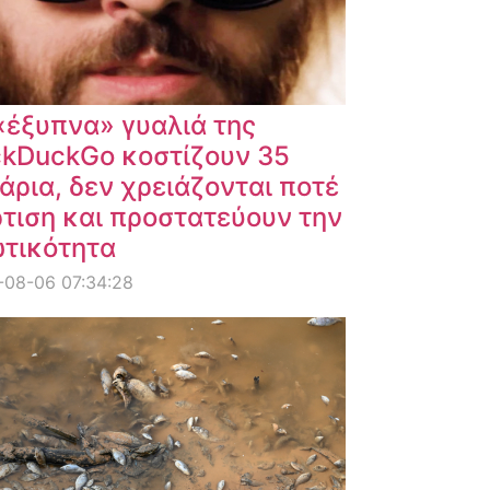
«έξυπνα» γυαλιά της
kDuckGo κοστίζουν 35
άρια, δεν χρειάζονται ποτέ
τιση και προστατεύουν την
ωτικότητα
-08-06 07:34:28