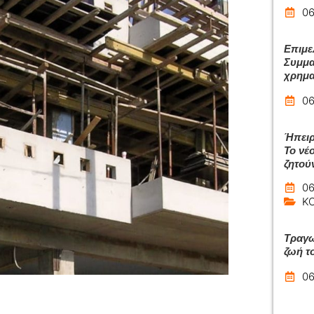
06
Επιμε
Συμμα
χρημα
06
Ήπειρ
Το νέ
ζητού
06
Κ
Τραγω
ζωή τ
06