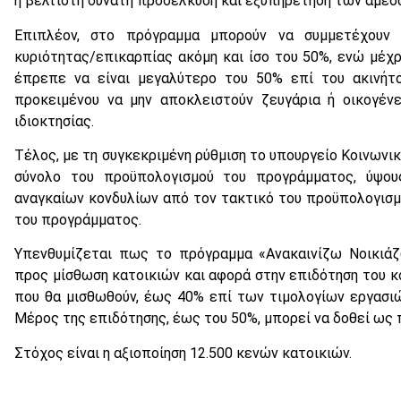
η βέλτιστη δυνατή προσέλκυση και εξυπηρέτηση των άμεσ
Επιπλέον, στο πρόγραμμα μπορούν να συμμετέχουν
κυριότητας/επικαρπίας ακόμη και ίσο του 50%, ενώ μέ
έπρεπε να είναι μεγαλύτερο του 50% επί του ακινήτο
προκειμένου να μην αποκλειστούν ζευγάρια ή οικογένε
ιδιοκτησίας.
Τέλος, με τη συγκεκριμένη ρύθμιση το υπουργείο Κοινωνι
σύνολο του προϋπολογισμού του προγράμματος, ύψου
αναγκαίων κονδυλίων από τον τακτικό του προϋπολογισμό
του προγράμματος.
Υπενθυμίζεται πως το πρόγραμμα «Ανακαινίζω Νοικιάζ
προς μίσθωση κατοικιών και αφορά στην επιδότηση του κό
που θα μισθωθούν, έως 40% επί των τιμολογίων εργασιών
Μέρος της επιδότησης, έως του 50%, μπορεί να δοθεί ως
Στόχος είναι η αξιοποίηση 12.500 κενών κατοικιών.