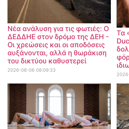
Νέα ανάλυση για τις φωτιές: Ο
Τα 
ΔΕΔΔΗΕ στον δρόμο της ΔΕΗ -
Duc
Οι χρεώσεις και οι αποδόσεις
δολ
αυξάνονται, αλλά η θωράκιση
φόρ
του δικτύου καθυστερεί
ιδι
2026-08-06 08:09:33
2026