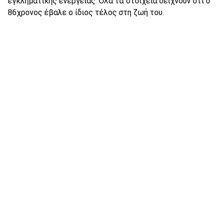
εγκληματικής ενέργειας. Όλα τα στοιχεία δείχνουν ότι ο
86χρονος έβαλε ο ίδιος τέλος στη ζωή του.