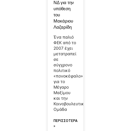
ΝΔ για την
υπόθεση
του
Μακάριου
Λαζαρίδη
Ένα παλιό
ΦΕΚ από το
2007 έχει
μετατραπεί
σε
σύγχρονο
πολιτικό
«πονοκέφαλο»
για το
Μέγαρο
Μαξίμου
και την
Κοινοβουλευτική
Ομάδα
ΠΕΡΙΣΣΟΤΕΡΑ
»