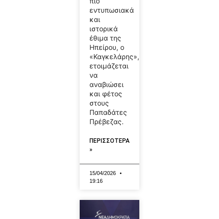
πιο
εντυπωσιακά
και
ιστορικά
έθιμα της
Ηπείρου, ο
«Καγκελάρης»,
ετοιμάζεται
να
αναβιώσει
και φέτος
στους
Παπαδάτες
Πρέβεζας.
ΠΕΡΙΣΣΟΤΕΡΑ
»
15/04/2026
19:16