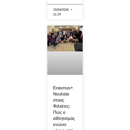
15/04/2026
21:24
Erasmus+
Νεολαία
στους
Φιλιάτες:
Πώς ο
αθλητισμός
ενώνει