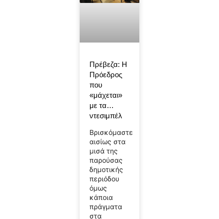
Πρέβεζα: Η
Πρόεδρος
που
«μάχεται»
με τα…
ντεσιμπέλ
Βρισκόμαστε
αισίως στα
μισά της
παρούσας
δημοτικής
περιόδου
όμως
κάποια
πράγματα
στα