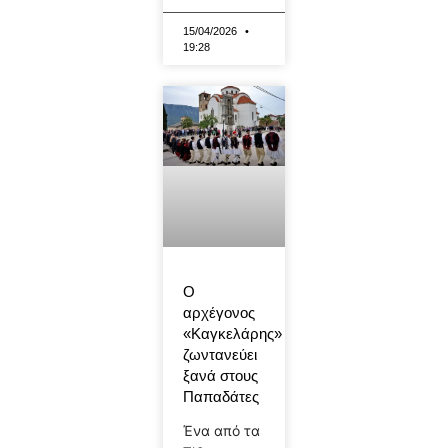
15/04/2026
19:28
Ο
αρχέγονος
«Καγκελάρης»
ζωντανεύει
ξανά στους
Παπαδάτες
Ένα από τα