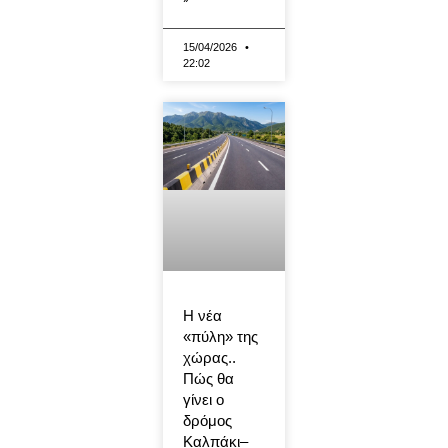
15/04/2026
22:02
Η νέα
«πύλη» της
χώρας..
Πώς θα
γίνει ο
δρόμος
Καλπάκι–