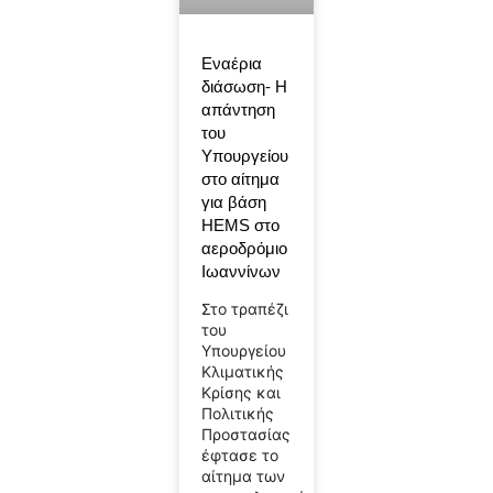
Εναέρια
διάσωση- Η
απάντηση
του
Υπουργείου
στο αίτημα
για βάση
HEMS στο
αεροδρόμιο
Ιωαννίνων
Στο τραπέζι
του
Υπουργείου
Κλιματικής
Κρίσης και
Πολιτικής
Προστασίας
έφτασε το
αίτημα των