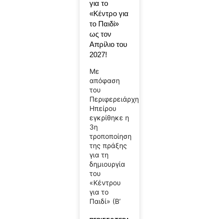
για το
«Κέντρο για
το Παιδί»
ως τον
Απρίλιο του
2027!
Με
απόφαση
του
Περιφερειάρχη
Ηπείρου
εγκρίθηκε η
3η
τροποποίηση
της πράξης
για τη
δημιουργία
του
«Κέντρου
για το
Παιδί» (Β’