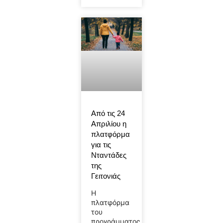
Από τις 24
Απριλίου η
πλατφόρμα
για τις
Νταντάδες
της
Γειτονιάς
Η
πλατφόρμα
του
προγράμματος