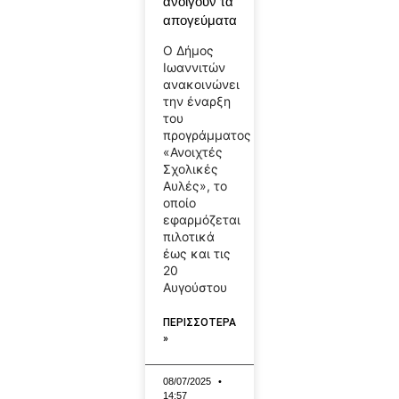
ανοίγουν τα
απογεύματα
Ο Δήμος
Ιωαννιτών
ανακοινώνει
την έναρξη
του
προγράμματος
«Ανοιχτές
Σχολικές
Αυλές», το
οποίο
εφαρμόζεται
πιλοτικά
έως και τις
20
Αυγούστου
ΠΕΡΙΣΣΟΤΕΡΑ
»
08/07/2025
14:57