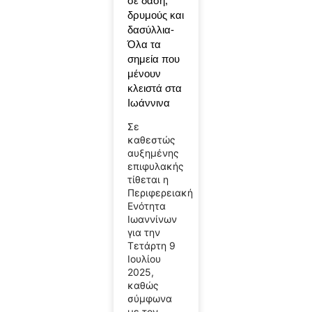
σε δάση,
δρυμούς και
δασύλλια-
Όλα τα
σημεία που
μένουν
κλειστά στα
Ιωάννινα
Σε
καθεστώς
αυξημένης
επιφυλακής
τίθεται η
Περιφερειακή
Ενότητα
Ιωαννίνων
για την
Τετάρτη 9
Ιουλίου
2025,
καθώς
σύμφωνα
με τον