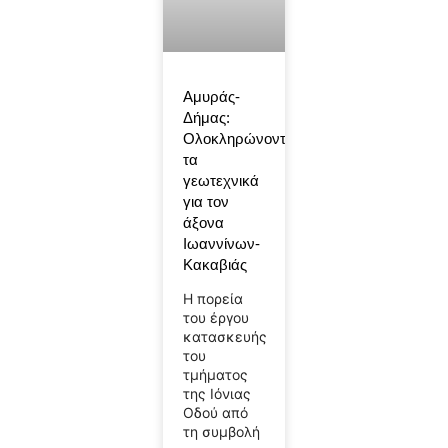
Αμυράς-
Δήμας:
Ολοκληρώνονται
τα
γεωτεχνικά
για τον
άξονα
Ιωαννίνων-
Κακαβιάς
Η πορεία
του έργου
κατασκευής
του
τμήματος
της Ιόνιας
Οδού από
τη συμβολή