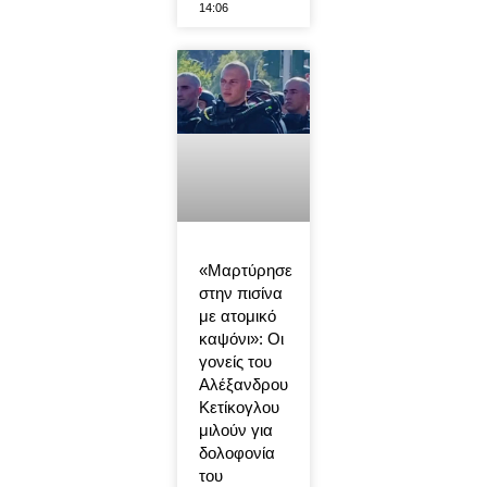
14:06
«Μαρτύρησε
στην πισίνα
με ατομικό
καψόνι»: Οι
γονείς του
Αλέξανδρου
Κετίκογλου
μιλούν για
δολοφονία
του