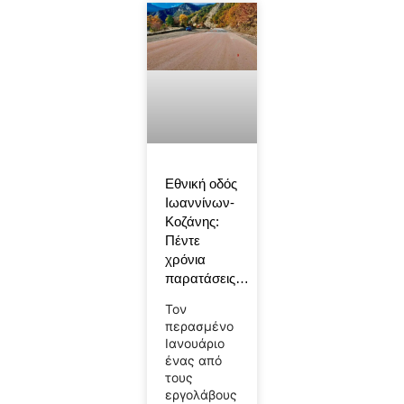
Εθνική οδός
Ιωαννίνων-
Κοζάνης:
Πέντε
χρόνια
παρατάσεις…
Τον
περασμένο
Ιανουάριο
ένας από
τους
εργολάβους