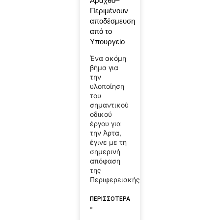
Άραχθο–
Περιμένουν
αποδέσμευση
από το
Υπουργείο
Ένα ακόμη
βήμα για
την
υλοποίηση
του
σημαντικού
οδικού
έργου για
την Άρτα,
έγινε με τη
σημερινή
απόφαση
της
Περιφερειακής
ΠΕΡΙΣΣΟΤΕΡΑ
»