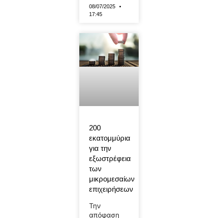
08/07/2025
17:45
200
εκατομμύρια
για την
εξωστρέφεια
των
μικρομεσαίων
επιχειρήσεων
Την
απόφαση