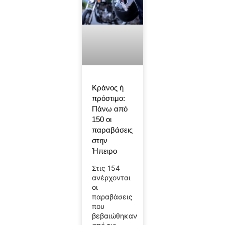
Κράνος ή
πρόστιμο:
Πάνω από
150 οι
παραβάσεις
στην
Ήπειρο
Στις 154
ανέρχονται
οι
παραβάσεις
που
βεβαιώθηκαν