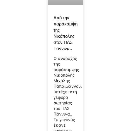
Από την
παράκαμψη
της
Νικόπολης
στον ΠΑΣ
Γιάννινα..
Ο ανάδοχος
της
παράκαμψης
Νικόπολης
Μιχάλης
Παπαιωάννου,
μετέχει στη
γέφυρα
σωτηρίας
του ΠΑΣ
Γιάννινα..
Το γεγονός
έκανε
γνωστό ο