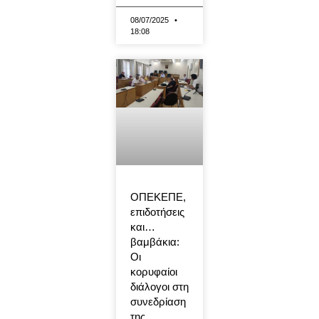
08/07/2025
18:08
ΟΠΕΚΕΠΕ,
επιδοτήσεις
και…
βαμβάκια:
Οι
κορυφαίοι
διάλογοι στη
συνεδρίαση
της