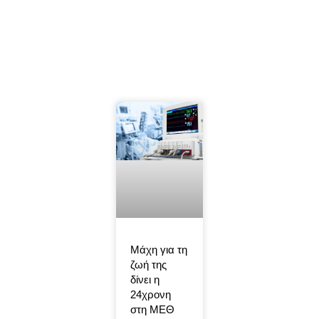
Μάχη για τη
ζωή της
δίνει η
24χρονη
στη ΜΕΘ