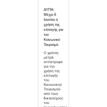
ΔΥΠΑ:
Μέχρι 6
Ιουνίου η
χρήση της
επιταγής για
τον
Κοινωνικό
Τουρισμό
Ο χρόνος
μετρά
αντίστροφα
για την
χρήση της
επιταγής
του
Κοινωνικού
Τουρισμού
από τους
δικαιούχους
του