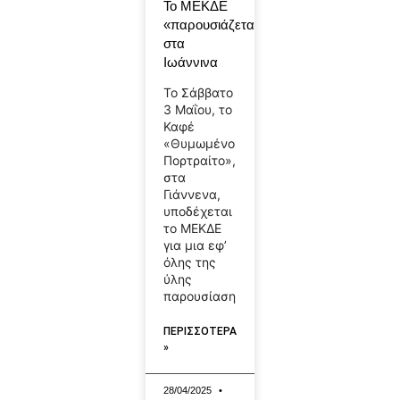
Το ΜΕΚΔΕ
«παρουσιάζεται»
στα
Ιωάννινα
Το Σάββατο
3 Μαΐου, το
Καφέ
«Θυμωμένο
Πορτραίτο»,
στα
Γιάννενα,
υποδέχεται
το ΜΕΚΔΕ
για μια εφ’
όλης της
ύλης
παρουσίαση
ΠΕΡΙΣΣΟΤΕΡΑ
»
28/04/2025