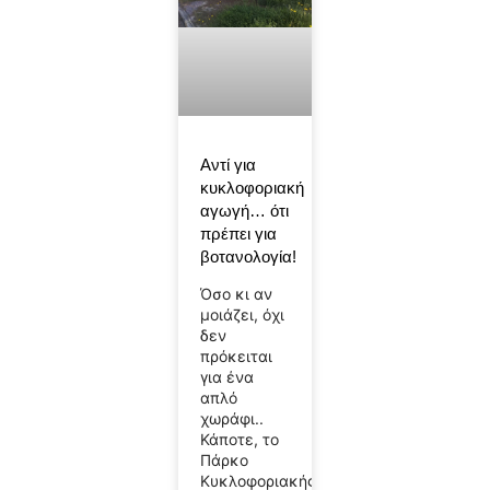
Αντί για
κυκλοφοριακή
αγωγή… ότι
πρέπει για
βοτανολογία!
Όσο κι αν
μοιάζει, όχι
δεν
πρόκειται
για ένα
απλό
χωράφι..
Κάποτε, το
Πάρκο
Κυκλοφοριακής