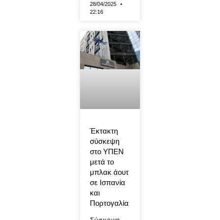
28/04/2025
22:16
Έκτακτη
σύσκεψη
στο ΥΠΕΝ
μετά το
μπλακ άουτ
σε Ισπανία
και
Πορτογαλία
Σύσκεψη