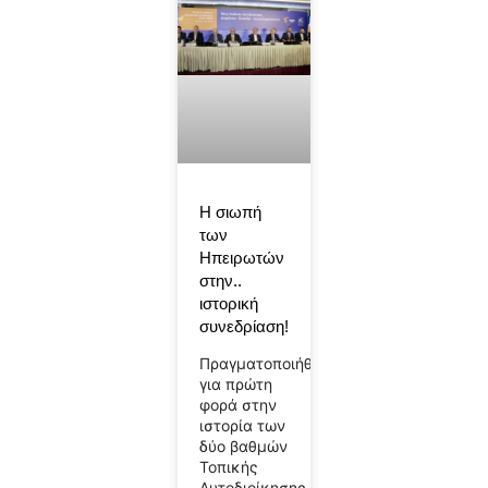
Η σιωπή
των
Ηπειρωτών
στην..
ιστορική
συνεδρίαση!
Πραγματοποιήθηκε
για πρώτη
φορά στην
ιστορία των
δύο βαθμών
Τοπικής
Αυτοδιοίκησης