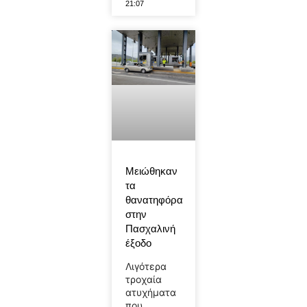
21:07
Μειώθηκαν
τα
θανατηφόρα
στην
Πασχαλινή
έξοδο
Λιγότερα
τροχαία
ατυχήματα
που