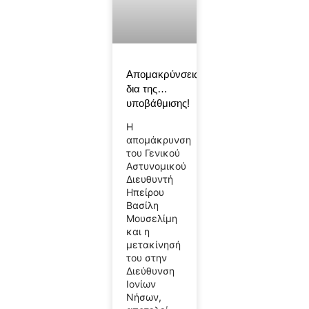
Απομακρύνσεις
δια της…
υποβάθμισης!
Η
απομάκρυνση
του Γενικού
Αστυνομικού
Διευθυντή
Ηπείρου
Βασίλη
Μουσελίμη
και η
μετακίνησή
του στην
Διεύθυνση
Ιονίων
Νήσων,