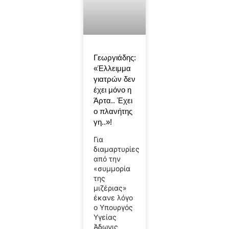
Γεωργιάδης:
«Έλλειμμα
γιατρών δεν
έχει μόνο η
Άρτα.. Έχει
ο πλανήτης
γη..»!
Για
διαμαρτυρίες
από την
«συμμορία
της
μιζέριας»
έκανε λόγο
ο Υπουργός
Υγείας
Άδωνις