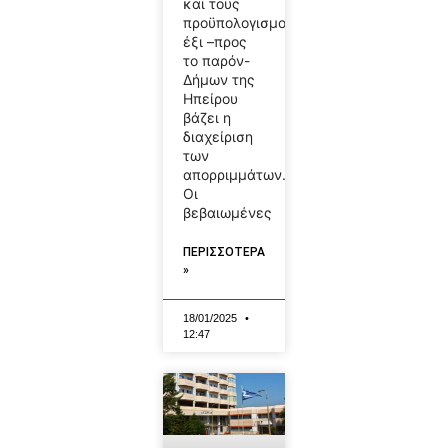
και τους
προϋπολογισμούς
έξι –προς
το παρόν-
Δήμων της
Ηπείρου
βάζει η
διαχείριση
των
απορριμμάτων.
Οι
βεβαιωμένες
ΠΕΡΙΣΣΟΤΕΡΑ
»
18/01/2025
12:47