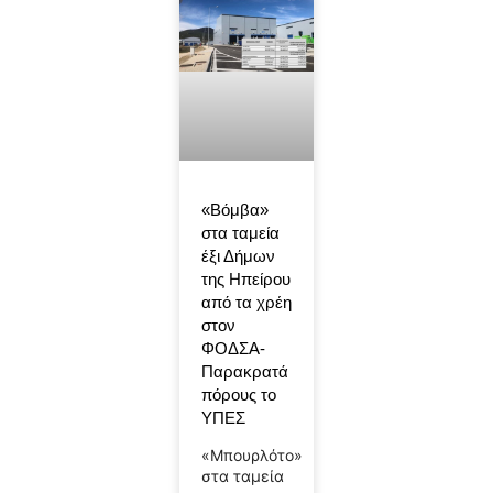
«Βόμβα»
στα ταμεία
έξι Δήμων
της Ηπείρου
από τα χρέη
στον
ΦΟΔΣΑ-
Παρακρατά
πόρους το
ΥΠΕΣ
«Μπουρλότο»
στα ταμεία