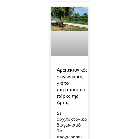
Αρχιτεκτονικός
διαγωνισμός
για το
παραποτάμιο
πάρκο της
Άρτας
Σε
αρχιτεκτονικό
διαγωνισμό
θα
προχωρήσει