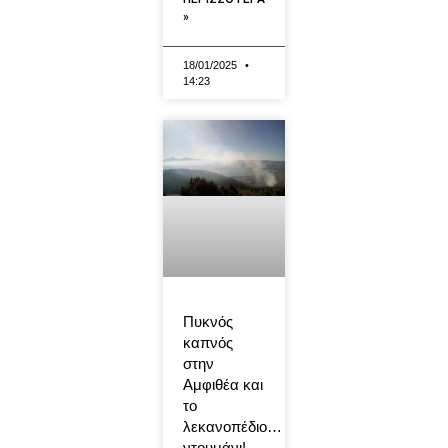
»
18/01/2025
14:23
Πυκνός
καπνός
στην
Αμφιθέα και
το
λεκανοπέδιο…
ντουμάνι!