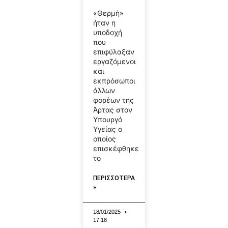
«Θερμή»
ήταν η
υποδοχή
που
επιφύλαξαν
εργαζόμενοι
και
εκπρόσωποι
άλλων
φορέων της
Άρτας στον
Υπουργό
Υγείας ο
οποίος
επισκέφθηκε
το
ΠΕΡΙΣΣΟΤΕΡΑ
»
18/01/2025
17:18