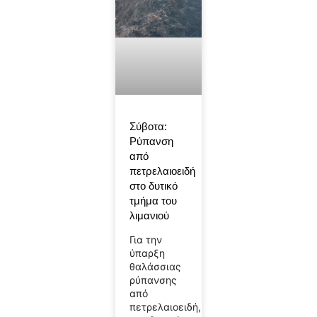
Σύβοτα:
Ρύπανση
από
πετρελαιοειδή
στο δυτικό
τμήμα του
λιμανιού
Για την
ύπαρξη
θαλάσσιας
ρύπανσης
από
πετρελαιοειδή,