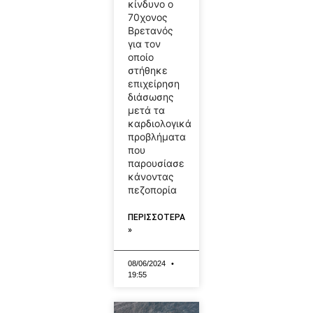
κίνδυνο ο
70χονος
Βρετανός
για τον
οποίο
στήθηκε
επιχείρηση
διάσωσης
μετά τα
καρδιολογικά
προβλήματα
που
παρουσίασε
κάνοντας
πεζοπορία
ΠΕΡΙΣΣΟΤΕΡΑ
»
08/06/2024
19:55