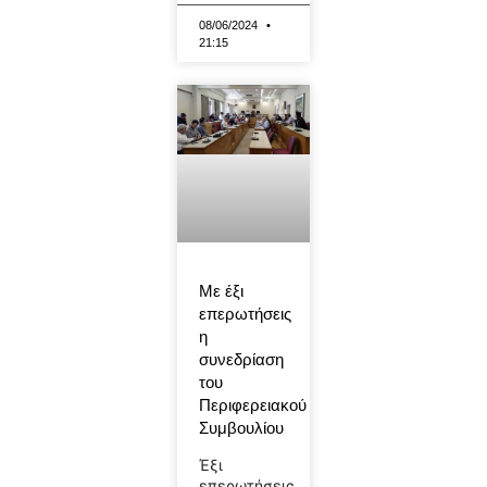
08/06/2024
21:15
Με έξι
επερωτήσεις
η
συνεδρίαση
του
Περιφερειακού
Συμβουλίου
Έξι
επερωτήσεις