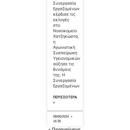
Συνεργασία
Εργαζομένων
κέρδισε τις
εκλογές
στο
Νοσοκομείο
Χατζηκώστα,
η
Αγωνιστική
Συσπείρωση
Υγειονομικών
αύξησε τις
δυνάμεις
της. Η
Συνεργασία
Εργαζομένων
ΠΕΡΙΣΣΟΤΕΡΑ
»
08/06/2024
16:36
« Προηγούμενο