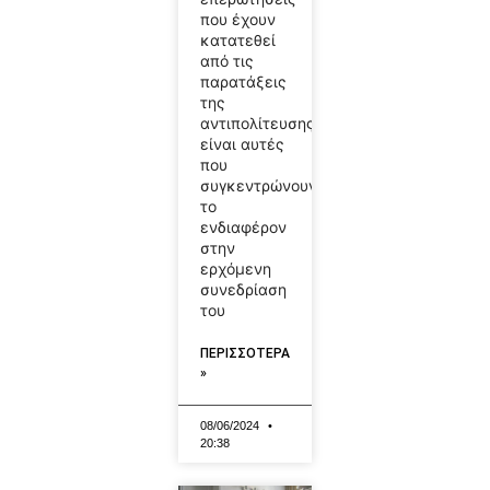
που έχουν
κατατεθεί
από τις
παρατάξεις
της
αντιπολίτευσης
είναι αυτές
που
συγκεντρώνουν
το
ενδιαφέρον
στην
ερχόμενη
συνεδρίαση
του
ΠΕΡΙΣΣΟΤΕΡΑ
»
08/06/2024
20:38