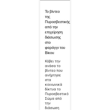
Το βίντεο
της
Πυροσβεστικής
από την
επιχείρηση
διάσωσης
στο
φαράγγι του
Βίκου
Κόβει την
ανάσα το
βίντεο που
ανήρτησε
στα
κοινωνικά
δίκτυα το
Πυροσβεστικό
Σώμα από
την
διάσωση