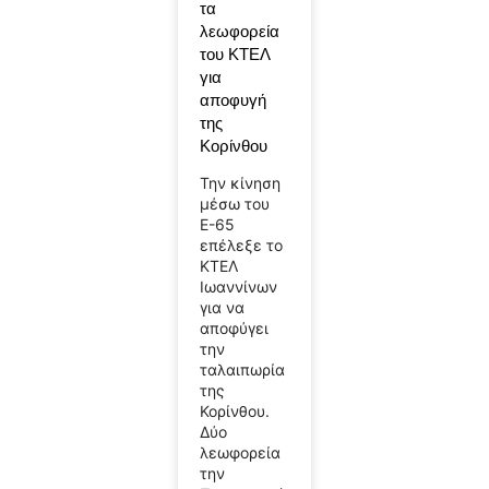
τα
λεωφορεία
του ΚΤΕΛ
για
αποφυγή
της
Κορίνθου
Την κίνηση
μέσω του
Ε-65
επέλεξε το
ΚΤΕΛ
Ιωαννίνων
για να
αποφύγει
την
ταλαιπωρία
της
Κορίνθου.
Δύο
λεωφορεία
την