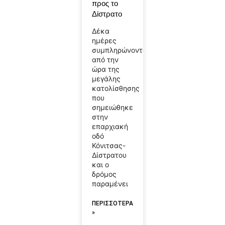
προς το
Δίστρατο
Δέκα
ημέρες
συμπληρώνονται
από την
ώρα της
μεγάλης
κατολίσθησης
που
σημειώθηκε
στην
επαρχιακή
οδό
Κόνιτσας-
Δίστρατου
και ο
δρόμος
παραμένει
ΠΕΡΙΣΣΟΤΕΡΑ
»