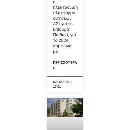
η
ηλεκτρονική
πλατφόρμα
αιτήσεων
Α21 για το
Επίδομα
Παιδιού, για
το 2024,
σύμφωνα
με
ΠΕΡΙΣΣΟΤΕΡΑ
»
02/05/2024
17:01