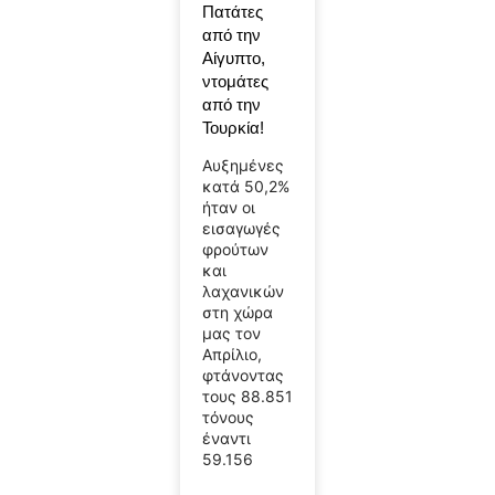
Πατάτες
από την
Αίγυπτο,
ντομάτες
από την
Τουρκία!
Αυξημένες
κατά 50,2%
ήταν οι
εισαγωγές
φρούτων
και
λαχανικών
στη χώρα
μας τον
Απρίλιο,
φτάνοντας
τους 88.851
τόνους
έναντι
59.156