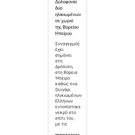
Δολοφονία
δύο
ηλικιωμένων
σε χωριό
της Βορείου
Ηπείρου
Συναγερμός
έχει
σημάνει
στη
Δρόπολη
στη Βόρεια
Ήπειρο
καθώς ένα
ζευγάρι
ηλικιωμένων
Ελλήνων
εντοπίστηκε
νεκρό στο
σπίτι του,
με τις