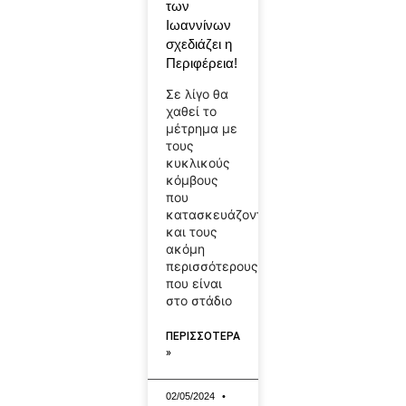
των
Ιωαννίνων
σχεδιάζει η
Περιφέρεια!
Σε λίγο θα
χαθεί το
μέτρημα με
τους
κυκλικούς
κόμβους
που
κατασκευάζονται
και τους
ακόμη
περισσότερους
που είναι
στο στάδιο
ΠΕΡΙΣΣΟΤΕΡΑ
»
02/05/2024