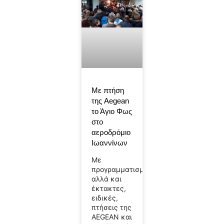
Με πτήση
της Aegean
το Άγιο Φως
στο
αεροδρόμιο
Ιωαννίνων
Με
προγραμματισμένες
αλλά και
έκτακτες,
ειδικές,
πτήσεις της
AEGEAN και