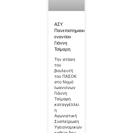
ΑΣΥ
Πανεπιστημιακού
εναντίον
Γιάννη
Τσίμαρη
Την στάση
του
βουλευτή
του ΠΑΣΟΚ
στο Νομό
Ιωαννίνων
Γιάννη
Τσίμαρη
καταγγέλλει
η
Αγωνιστική
Συσπείρωση
Υγειονομικών
καθώς δεν