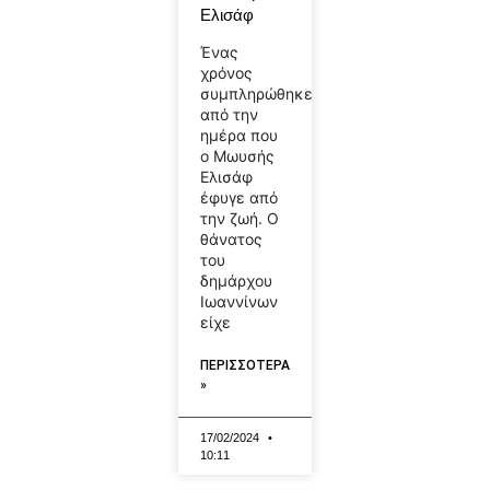
Ελισάφ
Ένας
χρόνος
συμπληρώθηκε
από την
ημέρα που
ο Μωυσής
Ελισάφ
έφυγε από
την ζωή. Ο
θάνατος
του
δημάρχου
Ιωαννίνων
είχε
ΠΕΡΙΣΣΟΤΕΡΑ
»
17/02/2024
10:11