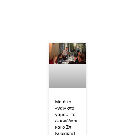
Μετά το
«ναι» στο
γάμο… το
διασκέδασε
και ο Σπ.
Κυριάκης!