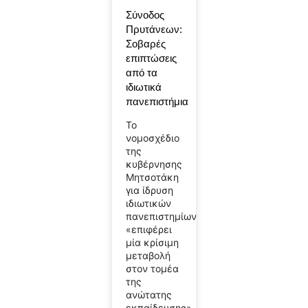
Σύνοδος
Πρυτάνεων:
Σοβαρές
επιπτώσεις
από τα
ιδιωτικά
πανεπιστήμια
Το
νομοσχέδιο
της
κυβέρνησης
Μητσοτάκη
για ίδρυση
ιδιωτικών
πανεπιστημίων
«επιφέρει
μία κρίσιμη
μεταβολή
στον τομέα
της
ανώτατης
εκπαίδευσης»