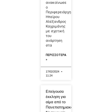
ανακοίνωσε
ο
Περιφερειάρχης
Ηπείρου
Αλέξανδρος
Καχριμάνης
με σχετική
του
ανάρτηση
στα
ΠΕΡΙΣΣΟΤΕΡΑ
»
17/02/2024
11:24
Επείγουσα
έκκληση για
αίμα από το
Πανεπιστημιακό