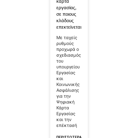
κάρτα
εργασίας,
σε ποιους
κλάδους
επεκτείνεται
Με ταχείς
ρυθμούς
προχωρά ο
σχεδιασμός
του
υπουργείου
Εργασίας
και
Κοινωνικής
Ασφάλισης
για την
Ψηφιακή
Κάρτα
Εργασίας
και την
επέκτασή
ΠΕΡΙΣΣΟΤΕΡΑ