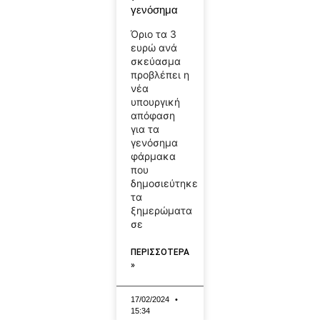
γενόσημα
Όριο τα 3
ευρώ ανά
σκεύασμα
προβλέπει η
νέα
υπουργική
απόφαση
για τα
γενόσημα
φάρμακα
που
δημοσιεύτηκε
τα
ξημερώματα
σε
ΠΕΡΙΣΣΟΤΕΡΑ
»
17/02/2024
15:34