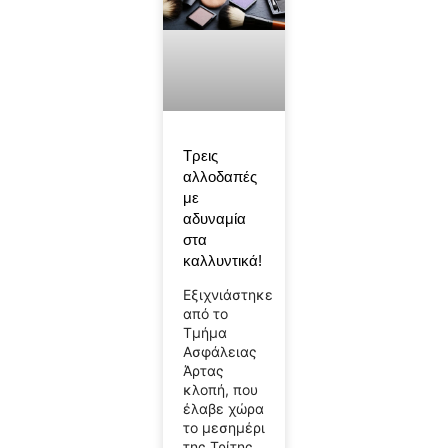
Τρεις
αλλοδαπές
με
αδυναμία
στα
καλλυντικά!
Εξιχνιάστηκε
από το
Τμήμα
Ασφάλειας
Άρτας
κλοπή, που
έλαβε χώρα
το μεσημέρι
της Τρίτης