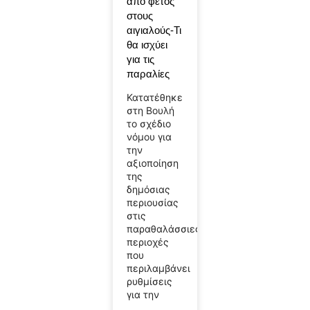
από φέτος
στους
αιγιαλούς-Τι
θα ισχύει
για τις
παραλίες
Κατατέθηκε
στη Βουλή
το σχέδιο
νόμου για
την
αξιοποίηση
της
δημόσιας
περιουσίας
στις
παραθαλάσσιες
περιοχές
που
περιλαμβάνει
ρυθμίσεις
για την