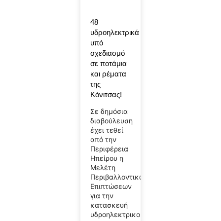
48
υδροηλεκτρικά
υπό
σχεδιασμό
σε ποτάμια
και ρέματα
της
Κόνιτσας!
Σε δημόσια
διαβούλευση
έχει τεθεί
από την
Περιφέρεια
Ηπείρου η
Μελέτη
Περιβαλλοντικών
Επιπτώσεων
για την
κατασκευή
υδροηλεκτρικού