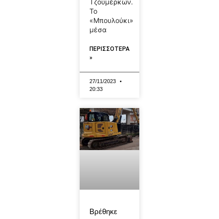
Τζουμέρκων.
Το
«Μπουλούκι»
μέσα
ΠΕΡΙΣΣΟΤΕΡΑ
»
27/11/2023
20:33
Βρέθηκε