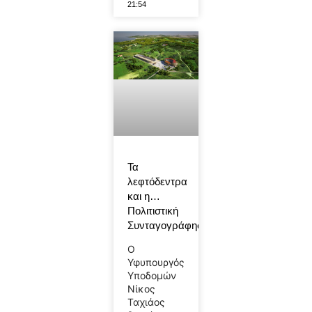
21:54
Τα
λεφτόδεντρα
και η…
Πολιτιστική
Συνταγογράφηση!
Ο
Υφυπουργός
Υποδομών
Νίκος
Ταχιάος