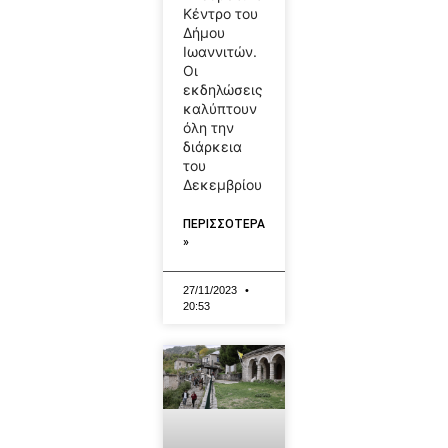
Κέντρο του
Δήμου
Ιωαννιτών.
Οι
εκδηλώσεις
καλύπτουν
όλη την
διάρκεια
του
Δεκεμβρίου
ΠΕΡΙΣΣΟΤΕΡΑ
»
27/11/2023
20:53