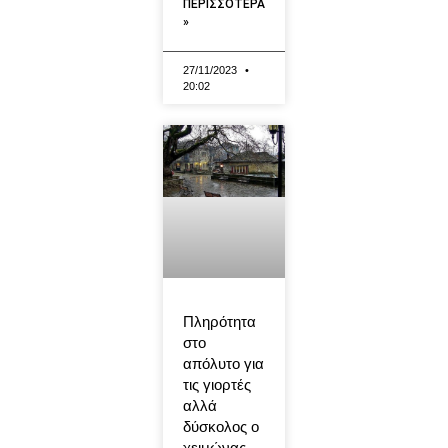
ΠΕΡΙΣΣΟΤΕΡΑ
»
27/11/2023
20:02
Πληρότητα
στο
απόλυτο για
τις γιορτές
αλλά
δύσκολος ο
χειμώνας