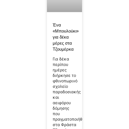
Ένα
«Μπουλούκι»
για δέκα
μέρες στα
Τζουμέρκα
Για δέκα
περίπου
ημέρες
διήρκησε το
φθινοπωρινό
σχολείο
παραδοσιακής
και
αειφόρου
δόμησης
που
πραγματοποιήθηκε
στα Φράστα