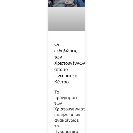
Οι
εκδηλώσεις
των
Χριστουγέννων
από το
Πνευματικό
Κέντρο
Το
πρόγραμμα
των
Χριστουγεννιάτικων
εκδηλώσεων
ανακοίνωσε
το
Πνευματικό