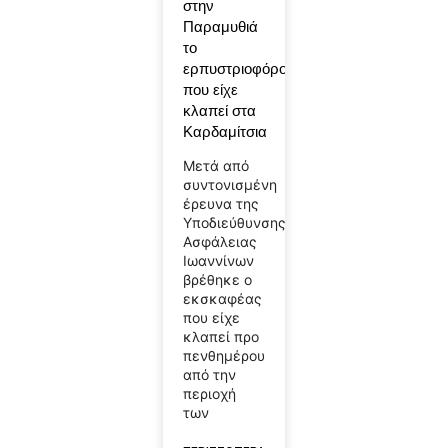
στην
Παραμυθιά
το
ερπυστριοφόρο
που είχε
κλαπεί στα
Καρδαμίτσια
Μετά από
συντονισμένη
έρευνα της
Υποδιεύθυνσης
Ασφάλειας
Ιωαννίνων
βρέθηκε ο
εκσκαφέας
που είχε
κλαπεί προ
πενθημέρου
από την
περιοχή
των