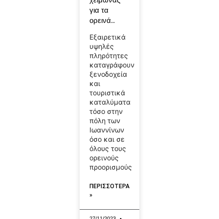
για τα
ορεινά..
Εξαιρετικά
υψηλές
πληρότητες
καταγράφουν
ξενοδοχεία
και
τουριστικά
καταλύματα
τόσο στην
πόλη των
Ιωαννίνων
όσο και σε
όλους τους
ορεινούς
προορισμούς
ΠΕΡΙΣΣΟΤΕΡΑ
»
27/11/2023