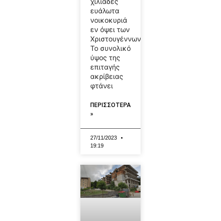
χιλιάδες
ευάλωτα
νοικοκυριά
εν όψει των
Χριστουγέννων.
Το συνολικό
ύψος της
επιταγής
ακρίβειας
φτάνει
ΠΕΡΙΣΣΟΤΕΡΑ
»
27/11/2023
19:19