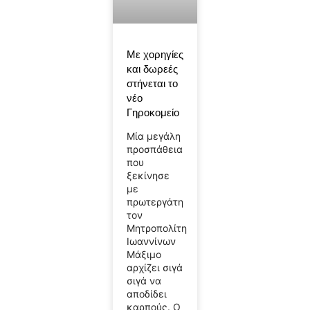
Με χορηγίες
και δωρεές
στήνεται το
νέο
Γηροκομείο
Μία μεγάλη
προσπάθεια
που
ξεκίνησε
με
πρωτεργάτη
τον
Μητροπολίτη
Ιωαννίνων
Μάξιμο
αρχίζει σιγά
σιγά να
αποδίδει
καρπούς. Ο