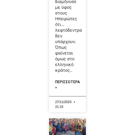
διαμήνυσε
με ύφος
στους
Ηπειρώτες
ότι…
λεφτόδεντρα
δεν
υπάρχουν.
Όπως
φαίνεται
όμως στο
ελληνικό
κράτος..
ΠΕΡΙΣΣΟΤΕΡΑ
»
27/11/2023
21:15