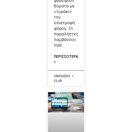
ψαρέψουν
θύματα με
«τυράκι»
την
επιστροφή
φόρου. Οι
παραλήπτες
λαμβάνουν
mail
ΠΕΡΙΣΣΟΤΕΡΑ
»
19/03/2023
21:00