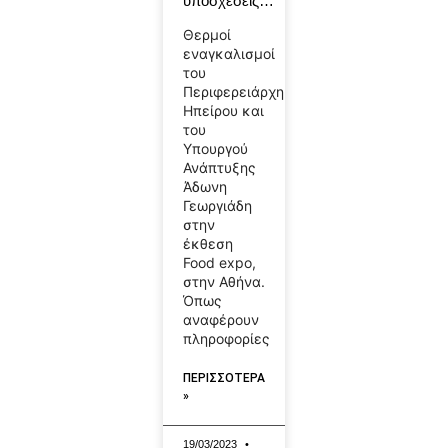
υποσχέσεις…
Θερμοί
εναγκαλισμοί
του
Περιφερειάρχη
Ηπείρου και
του
Υπουργού
Ανάπτυξης
Άδωνη
Γεωργιάδη
στην
έκθεση
Food expo,
στην Αθήνα.
Όπως
αναφέρουν
πληροφορίες
ΠΕΡΙΣΣΟΤΕΡΑ
»
19/03/2023