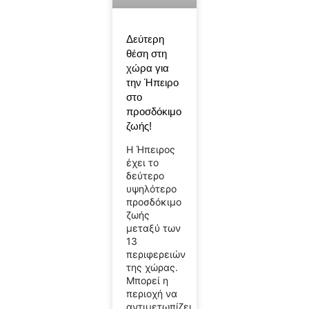
Δεύτερη
θέση στη
χώρα για
την Ήπειρο
στο
προσδόκιμο
ζωής!
Η Ήπειρος
έχει το
δεύτερο
υψηλότερο
προσδόκιμο
ζωής
μεταξύ των
13
περιφερειών
της χώρας.
Μπορεί η
περιοχή να
αντιμετωπίζει