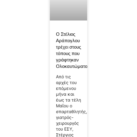
Ο Στέλιος
Αράπογλου
τρέχει στους
τόπους που
γράφτηκαν
Ολοκαυτώματα
Από τις
αρχές του
επόμενου
μήνα και
έως τα τέλη
Μαΐου ο
σπαρταθλητής,
γιατρός-
χειρουργός
του ΕΣΥ,
Στέργιος