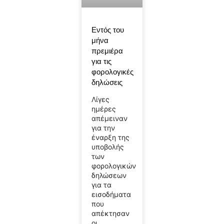
Εντός του
μήνα
πρεμιέρα
για τις
φορολογικές
δηλώσεις
Λίγες
ημέρες
απέμειναν
για την
έναρξη της
υποβολής
των
φορολογικών
δηλώσεων
για τα
εισοδήματα
που
απέκτησαν
οι