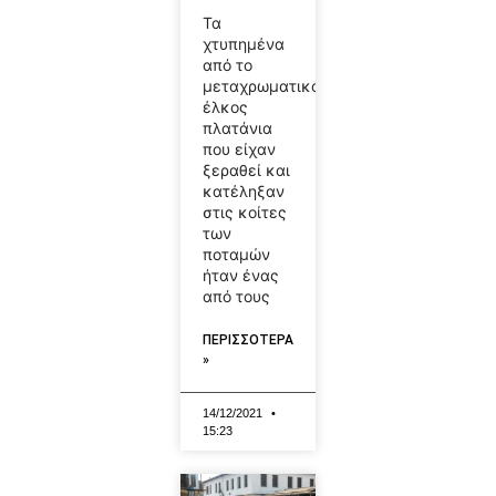
Τα
χτυπημένα
από το
μεταχρωματικό
έλκος
πλατάνια
που είχαν
ξεραθεί και
κατέληξαν
στις κοίτες
των
ποταμών
ήταν ένας
από τους
ΠΕΡΙΣΣΟΤΕΡΑ
»
14/12/2021
15:23