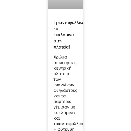
Τριανταφυλλιές
και
κυκλάμινα
στην
πλατεία!
Χρώμα
απέκτησε η
κεντρική
πλατεία
των
Ιωαννίνων.
Οι γλάστρες
και τα
παρτέρια
γέμισαν με
κυκλάμινα
και
τριανταφυλλιές.
Η φύτευση