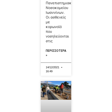
Πανεπιστημιακού
Νοσοκομείου
Ιωαννίνων.
Οι ασθενείς
με
κορωνοϊό
που
νοσηλεύονται
στις
ΠΕΡΙΣΣΟΤΕΡΑ
»
14/12/2021
16:49