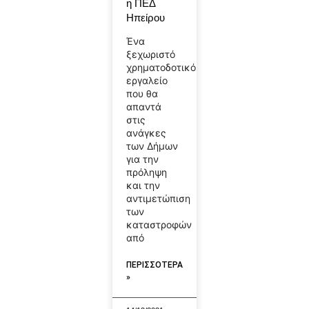
η ΠΕΔ
Ηπείρου
Ένα
ξεχωριστό
χρηματοδοτικό
εργαλείο
που θα
απαντά
στις
ανάγκες
των Δήμων
για την
πρόληψη
και την
αντιμετώπιση
των
καταστροφών
από
ΠΕΡΙΣΣΟΤΕΡΑ
»