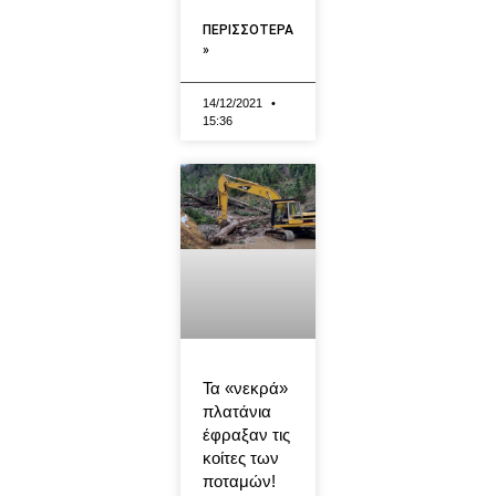
ΠΕΡΙΣΣΟΤΕΡΑ
»
14/12/2021
15:36
Τα «νεκρά»
πλατάνια
έφραξαν τις
κοίτες των
ποταμών!