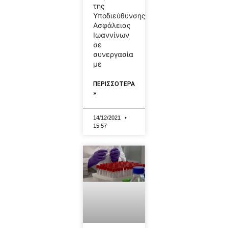
της
Υποδιεύθυνσης
Ασφάλειας
Ιωαννίνων
σε
συνεργασία
με
ΠΕΡΙΣΣΟΤΕΡΑ
»
14/12/2021
15:57