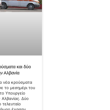
ούσματα και δύο
ην Αλβανία
α νέα κρούσματα
ε το μεσημέρι του
το Υπουργείο
ς Αλβανίας. Δύο
ο τελευταίο
ράωρο έχασαν