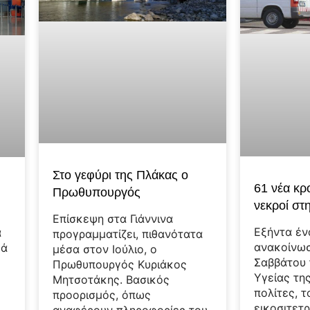
Στο γεφύρι της Πλάκας ο
61 νέα κρ
Πρωθυπουργός
νεκροί στ
Επίσκεψη στα Γιάννινα
Εξήντα έν
α
προγραμματίζει, πιθανότατα
ανακοίνωσ
κά
μέσα στον Ιούλιο, ο
Σαββάτου 
Πρωθυπουργός Κυριάκος
Υγείας τη
Μητσοτάκης. Βασικός
πολίτες, τ
προορισμός, όπως
εικοσιτετ