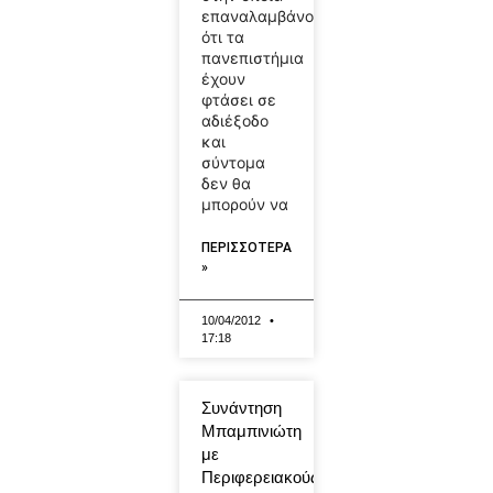
επαναλαμβάνουν
ότι τα
πανεπιστήμια
έχουν
φτάσει σε
αδιέξοδο
και
σύντομα
δεν θα
μπορούν να
ΠΕΡΙΣΣΟΤΕΡΑ
»
10/04/2012
17:18
Συνάντηση
Μπαμπινιώτη
με
Περιφερειακούς