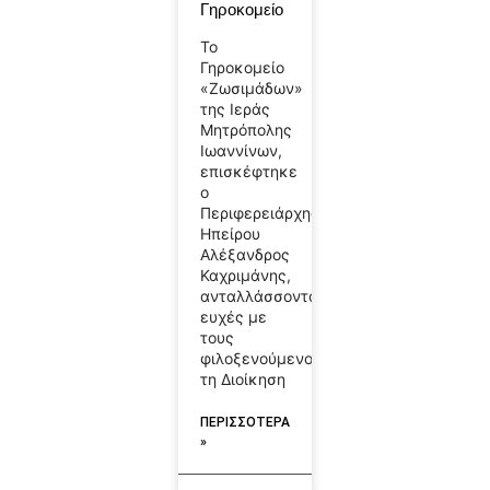
Γηροκομείο
Το
Γηροκομείο
«Ζωσιμάδων»
της Ιεράς
Μητρόπολης
Ιωαννίνων,
επισκέφτηκε
ο
Περιφερειάρχης
Ηπείρου
Αλέξανδρος
Καχριμάνης,
ανταλλάσσοντας
ευχές με
τους
φιλοξενούμενους,
τη Διοίκηση
ΠΕΡΙΣΣΟΤΕΡΑ
»