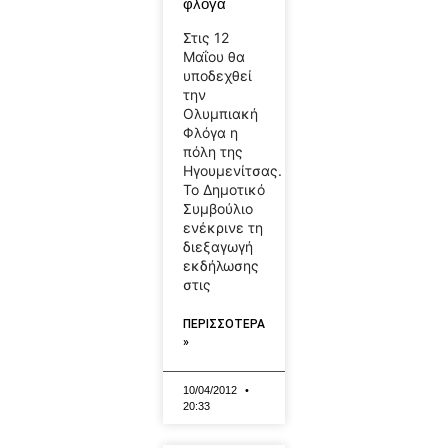
φλόγα
Στις 12
Μαΐου θα
υποδεχθεί
την
Ολυμπιακή
Φλόγα η
πόλη της
Ηγουμενίτσας.
Το Δημοτικό
Συμβούλιο
ενέκρινε τη
διεξαγωγή
εκδήλωσης
στις
ΠΕΡΙΣΣΟΤΕΡΑ
»
10/04/2012
20:33