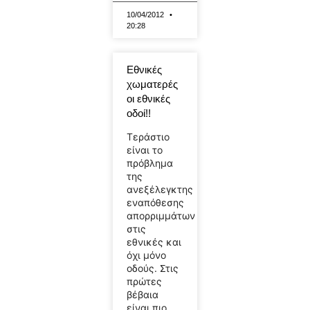
10/04/2012
20:28
Εθνικές
χωματερές
οι εθνικές
οδοί!!
Τεράστιο
είναι το
πρόβλημα
της
ανεξέλεγκτης
εναπόθεσης
απορριμμάτων
στις
εθνικές και
όχι μόνο
οδούς. Στις
πρώτες
βέβαια
είναι πιο