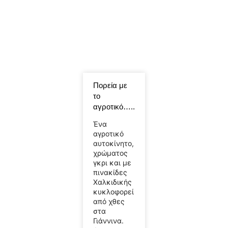
Πορεία με
το
αγροτικό…..
Ένα
αγροτικό
αυτοκίνητο,
χρώματος
γκρι και με
πινακίδες
Χαλκιδικής
κυκλοφορεί
από χθες
στα
Γιάννινα.