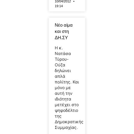
10/04/2012
19:14
Νέο αίμα
και στη
ΔΗ.ΣΥ
Η κ.
Νατάσα
Τύρου-
Ούζα
δηλώνει
απλά
πολίτης. Και
μόνο με
αυτή την
ιδιότητα
μετέχει στο
ψηφοδέλτιο
της
Δημοκρατικής
Συμμαχίας.