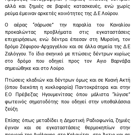
αλλά και ζημιές σε βαριές κατασκευές, ενώ χωρίς
ρεύμα έμειναν αρκετές κοινότητες της Δ.Ε Λούρου.
Ο αέρας “σάρωσε” την παραλία του Καναλίου
προκαλώντας προβλήματα στις εγκαταστάσεις
επιχειρήσεων, ενώ δέντρα έπεσαν στη Μυρσίνη, τον
δρόμο Ζέφυρου-Αρχαγγέλου και σε άλλα σημεία της Δ.Ε
Ζαλόγγου. Το ίδιο σκηνικό με πτώσεις δέντρων κυρίως
στο δρόμο που οδηγεί προς τον Αγιο Βαρνάβα
σημειώθηκε και στο Λούρο.
Πτώσεις κλαδιών και δέντρων όμως και σε Κυανή Ακτή
(όπου διεκόπη η κυκλοφορία) Παντοκράτορα και στην
Ε.Ο Πρέβεζας Ηγουμενίτσας όπου μάλιστα “λύγισε”
φωτεινός σηματοδότης που οδηγεί στην υποθαλάσσια
ζεύξη.
Επίσης όπως μεταδίδει η Δημοτική Ραδιοφωνία, ζημιές
έγιναν και σε εγκαταστάσεις θερμοκηπίων στην
περιοχή της Ανάληψης, στο Καλαμίτσι , στο Άκτιο και σε