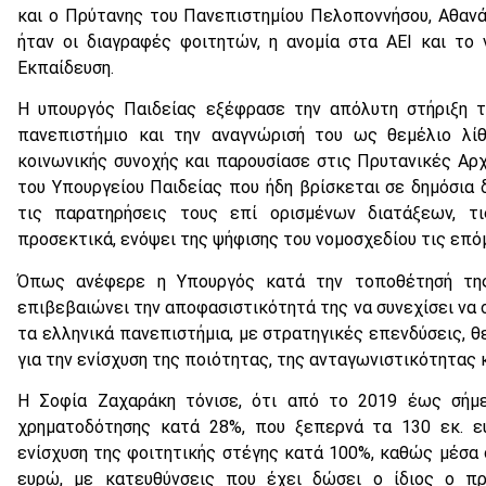
και ο Πρύτανης του Πανεπιστημίου Πελοποννήσου, Αθαν
ήταν οι διαγραφές φοιτητών, η ανομία στα ΑΕΙ και το
Εκπαίδευση.
Η υπουργός Παιδείας εξέφρασε την απόλυτη στήριξη τ
πανεπιστήμιο και την αναγνώρισή του ως θεμέλιο λίθ
κοινωνικής συνοχής και παρουσίασε στις Πρυτανικές Αρχ
του Υπουργείου Παιδείας που ήδη βρίσκεται σε δημόσια 
τις παρατηρήσεις τους επί ορισμένων διατάξεων, 
προσεκτικά, ενόψει της ψήφισης του νομοσχεδίου τις επό
Όπως ανέφερε η Υπουργός κατά την τοποθέτησή της
επιβεβαιώνει την αποφασιστικότητά της να συνεχίσει να 
τα ελληνικά πανεπιστήμια, με στρατηγικές επενδύσεις, θ
για την ενίσχυση της ποιότητας, της ανταγωνιστικότητας 
Η Σοφία Ζαχαράκη τόνισε, ότι από το 2019 έως σήμε
χρηματοδότησης κατά 28%, που ξεπερνά τα 130 εκ. ε
ενίσχυση της φοιτητικής στέγης κατά 100%, καθώς μέσα σ
ευρώ, με κατευθύνσεις που έχει δώσει ο ίδιος ο πρ