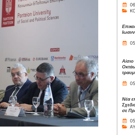
06
Κ
Επικο
Ιωανν
05
Αίσιο
Οκτάω
τραυμ
05
Νέα ε
Σχεδι
σε Πρ
05
Α