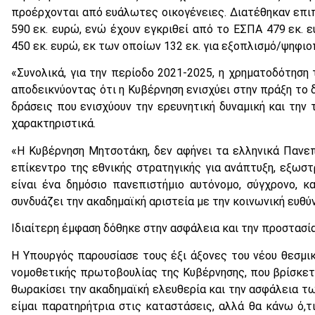
προέρχονται από ευάλωτες οικογένειες. Διατέθηκαν επι
590 εκ. ευρώ, ενώ έχουν εγκριθεί από το ΕΣΠΑ 479 εκ. 
450 εκ. ευρώ, εκ των οποίων 132 εκ. για εξοπλισμό/ψηφιο
«Συνολικά, για την περίοδο 2021-2025, η χρηματοδότηση 
αποδεικνύοντας ότι η Κυβέρνηση ενισχύει στην πράξη το 
δράσεις που ενισχύουν την ερευνητική δυναμική και την
χαρακτηριστικά.
«Η Κυβέρνηση Μητσοτάκη, δεν αφήνει τα ελληνικά Πανεπ
επίκεντρο της εθνικής στρατηγικής για ανάπτυξη, εξωστ
είναι ένα δημόσιο πανεπιστήμιο αυτόνομο, σύγχρονο, κ
συνδυάζει την ακαδημαϊκή αριστεία με την κοινωνική ευθύ
Ιδιαίτερη έμφαση δόθηκε στην ασφάλεια και την προστασί
Η Υπουργός παρουσίασε τους έξι άξονες του νέου θεσμικ
νομοθετικής πρωτοβουλίας της Κυβέρνησης, που βρίσκετα
θωρακίσει την ακαδημαϊκή ελευθερία και την ασφάλεια τ
είμαι παρατηρήτρια στις καταστάσεις, αλλά θα κάνω ό,τ