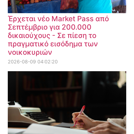
Έρχεται νέο Market Pass από
Σεπτέμβριο για 200.000
δικαιούχους - Σε πίεση το
πραγματικό εισόδημα των
νοικοκυριών
2026-08-09 04:02:20