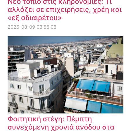
Νέο τοπίο στις κληρονομιές: Τι
αλλάζει σε επιχειρήσεις, χρέη και
«εξ αδιαιρέτου»
2026-08-09 03:55:08
Φοιτητική στέγη: Πέμπτη
συνεχόμενη χρονιά ανόδου στα