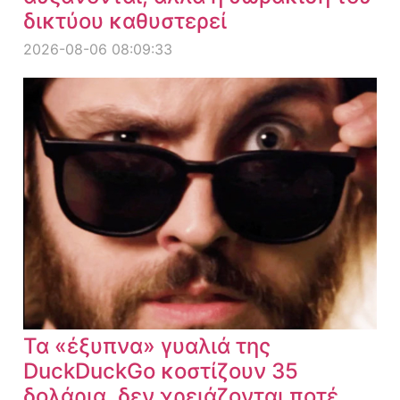
δικτύου καθυστερεί
2026-08-06 08:09:33
Τα «έξυπνα» γυαλιά της
DuckDuckGo κοστίζουν 35
δολάρια, δεν χρειάζονται ποτέ